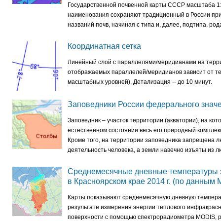
Государственной почвенной карты СССР масштаба 1
наименования сохраняют традиционный в России пр
названий почв, начиная с типа и, далее, подтипа, рода,
Координатная сетка
Линейный слой с параллелями/меридианами на терри
отображаемых параллелей/меридианов зависит от те
масштабных уровней). Детализация -- до 10 минут.
Заповедники России федерального знач
Заповедник – участок территории (акватории), на кот
естественном состоянии весь его природный комплекс
Кроме того, на территории заповедника запрещена 
деятельность человека, а земли навечно изъяты из 
Среднемесячные дневные температуры 
в Красноярском крае 2014 г. (по данным
Карты показывают среднемесячную дневную температ
результате измерения энергии теплового инфракрасн
поверхности с помощью спектрорадиометра MODIS, р