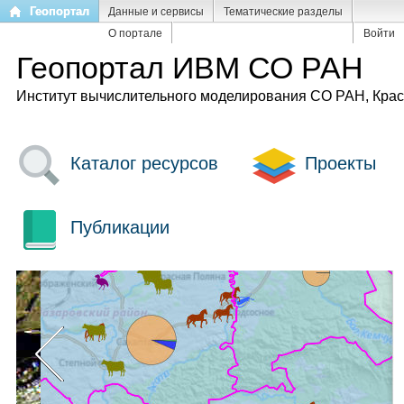
Перейти
Геопортал
Данные и сервисы
Тематические разделы
к
О портале
Войти
основному
Геопортал ИВМ СО РАН
содержанию
Институт вычислительного моделирования СО РАН, Кра
Каталог ресурсов
Проекты
Публикации