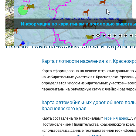
Информация по карантинам и поголовью животны
Новые тематические слои и карты н
Карта плотности населения в г. Краснояр
Карта сформирована на основе открытых данных по 
на избирательных участках в г. Красноярске. Уровен
определяется числом избирательных участков – всего
пересчитаны на регулярную сетку с ячейкой размером
Карта автомобильных дорог общего пол
Красноярского края
Карта составлена по материалам "
Перечня дорог
..."
Постановлением Правительства Красноярского края. 
использовались данные государственной геоинформ