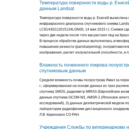
Температура поверхности воды р. Енисе
данным Landsat
Температура поверхности воды р. Енисей вычислена
инфракрасного диапазона спутникового снимка Lands
LC81430212015134LGN00, 14 мая 2015 г.). Снимок с
через две недели после того как растаял лед на Кра
В процессе обработки данных выполнялась атмосфер
повышение резкости (pansharpening), полуавтоматич
изображения, расчет излучательной способности, и п
Влажность почвенного покрова полуостр
спутниковым данным
Средняя влажность почвы полуострова Ямал за период
г., сформированная на основе данных из трех различ
спутника SMOS, радиометр MIRAS (Европейское космич
данные спутника GCOM-W1, AMSR-2 (Японское агентс
исследований), 3) данные диэлектрической модели п
лаборатории радиофизики дистанционного зондирова
Л.В. Киренского СО РАН.
Учреждения Службы по ветеринарному н