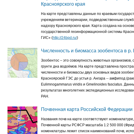
Красноярского края
На карте представлены данные по краевым государ
учреждениям ветеринарии, подведомственным служб
надзору Красноярского края. Карта создана на основ
государственной геоинформационной системы Красно
ГИС» (
http://24bpd.ru/
)
Численность и биомасса зообентоса в р.
Зообентос – это совокупность животных организмов, 
грунте дна водоёмов. На карте представлена простр
численности и биомассы двух основных видов зообент
Красноярской ГЭС до устья р. Ангара -- амфипод (ра
Eulimnogammarus viridis и Gmelinoides fasciatus. Дан
результатах многолетних экспедиционных исследов
РАН.
Почвенная карта Российской Федерации
Названия почв на карте соответствуют номенклатуре,
Почвенной карты РСФСР масштаба 1:2 500 000 (Фридл
номенклатуры лежит список наименований почв, исп