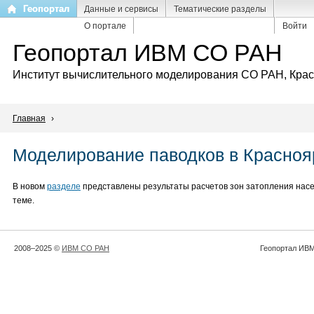
Перейти
Геопортал
Данные и сервисы
Тематические разделы
к
О портале
Войти
основному
Геопортал ИВМ СО РАН
содержанию
Институт вычислительного моделирования СО РАН, Кра
Главная
›
Моделирование паводков в Красноя
В новом
разделе
представлены результаты расчетов зон затопления насе
теме.
2008–2025 ©
ИВМ СО РАН
Геопортал ИВМ