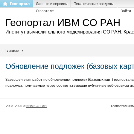
Перейти
Геопортал
Данные и сервисы
Тематические разделы
к
О портале
Войти
основному
Геопортал ИВМ СО РАН
содержанию
Институт вычислительного моделирования СО РАН, Кра
Главная
›
Обновление подложек (базовых карт
Завершен этап работ по обновлению подложек (базовых карт) геопортал
подложки, получаемые через соответствующие публичные веб-сервисы их
2008–2025 ©
ИВМ СО РАН
Геопортал ИВМ