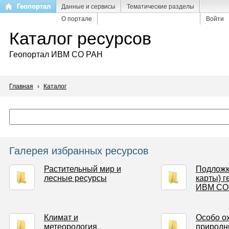
Перейти
Геопортал
Данные и сервисы
Тематические разделы
к
О портале
Войти
основному
Каталог ресурсов
содержанию
Геопортал ИВМ СО РАН
Главная
›
Каталог
Галерея избранных ресурсов
Растительный мир и
Подложк
лесные ресурсы
карты) г
ИВМ СО
Климат и
Особо о
метеорология,
природ