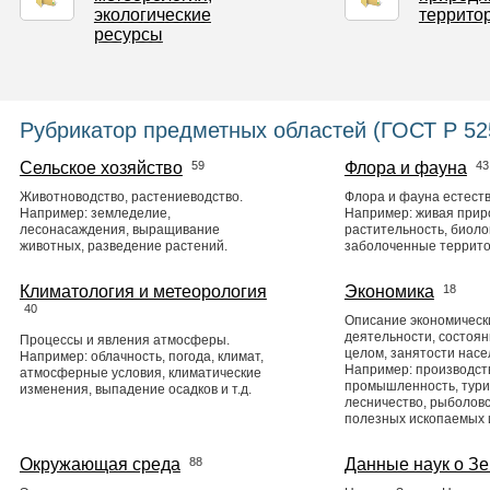
экологические
террито
ресурсы
Рубрикатор предметных областей (ГОСТ Р 52
Сельское хозяйство
59
Флора и фауна
43
Животноводство, растениеводство.
Флора и фауна естест
Например: земледелие,
Например: живая прир
лесонасаждения, выращивание
растительность, биолог
животных, разведение растений.
заболоченные территор
Климатология и метеорология
Экономика
18
40
Описание экономическ
деятельности, состоян
Процессы и явления атмосферы.
целом, занятости насел
Например: облачность, погода, климат,
Например: производств
атмосферные условия, климатические
промышленность, туриз
изменения, выпадение осадков и т.д.
лесничество, рыболовс
полезных ископаемых и
Окружающая среда
88
Данные наук о З