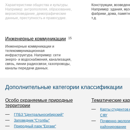
Характеристики общества и культуры.
Конструкции, возведен
Например: антропология, образование,
Например: здания, муз
вероисповедание, демографические
фабрики, дома, памятн
данные, преступность и правосудие.
т.д.
Инженерные коммуникации
15
Инженерные коммуникации и
телекоммуникационная
инфраструктура. Например: сети
энерго- и водоснабжения, канализация,
связь, линии радиосвязи, газопроводы,
каналы передачи данных.
Дополнительные категории классификации
Особо охраняемые природные
Тематические кар
территории
Карты студентов
ГПБЗ "Центральносибирский"
СФУ
Заповедник "Столбы"
Почвенно-экологи
Природный парк "Ергаки"
районирование