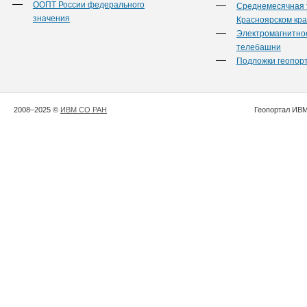
ООПТ России федерального
Среднемесячная 
значения
Красноярском кр
Электромагнитно
телебашни
Подложки геопор
2008–2025 ©
ИВМ СО РАН
Геопортал ИВМ