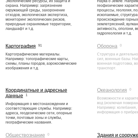
Экологические ресурсы, их защита и
Наука о Земле. Наприм
охрана. Например: загрязнение
геофизические характе
окружающей среды, захоронение
процессы, геология, п
отходов, экологическая экспертиза,
ископаемые, структура
мониторинг экологических рисков,
происхождение горных 
природные охраняемые территории,
землетрясений, вулка
ландшафт и т.д.
активность, оползни, 
гидрогеология и т.д.
Картография
91
Оборона
0
Картографические материалы.
Структура и деятельн
Например: топографические карты,
сил, военные базы. На
схемы, планы городов, аэрокосмические
военная подготовка, в
изображения и т.д.
транспорт.
Координатные и адресные
Океанология
0
данные
1
Возможности и характ
вод (исключая поверхн
Информация о местонахождении и
Например: колебания, 
соответствующие службы. Например:
информация о прибреж
адреса, геодезические сети, опорные
точки, почтовые зоны и службы,
географические названия.
Обществознание
0
Здания и сооруж