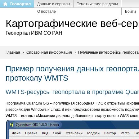
Перейти
Геопортал
Данные и сервисы
Тематические разделы
к
О портале
Войти
основному
Картографические веб-се
содержанию
Геопортал ИВМ СО РАН
Главная
›
Справочная информация
›
Публичные интерфейсы геопорта
Пример получения данных геопорта
протоколу WMTS
WMTS-ресурсы геопортала в программе Qua
Программа Quantum GIS -- популярная свободная ГИС с открытым исходн
в версиях для Windows и Linux. В ней предусмотрена возможность подкл
WMTS -- вкладка «Мозаики» диалога добавления в карту нового WMS-слоя