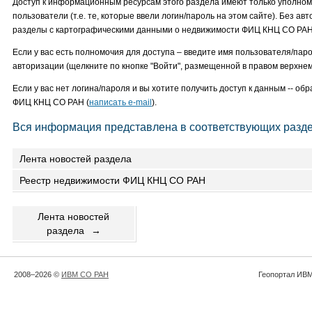
Доступ к информационным ресурсам этого раздела имеют только уполно
пользователи (т.е. те, которые ввели логин/пароль на этом сайте). Без ав
разделы с картографическими данными о недвижимости ФИЦ КНЦ СО РАН 
Если у вас есть полномочия для доступа – введите имя пользователя/пар
авторизации (щелкните по кнопке "Войти", размещенной в правом верхнем 
Если у вас нет логина/пароля и вы хотите получить доступ к данным -- обр
ФИЦ КНЦ СО РАН (
написать e-mail
).
Вся информация представлена в соответствующих разде
Лента новостей раздела
Реестр недвижимости ФИЦ КНЦ СО РАН
Лента новостей
раздела
→
2008–2026 ©
ИВМ СО РАН
Геопортал ИВМ