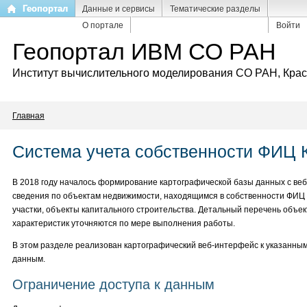
Перейти
Геопортал
Данные и сервисы
Тематические разделы
к
О портале
Войти
основному
Геопортал ИВМ СО РАН
содержанию
Институт вычислительного моделирования СО РАН, Кра
Главная
Система учета собственности ФИЦ
В 2018 году началось формирование картографической базы данных с в
сведения по объектам недвижимости, находящимся в собственности ФИ
участки, объекты капитального строительства. Детальный перечень объект
характеристик уточняются по мере выполнения работы.
В этом разделе реализован картографический веб-интерфейс к указанны
данным.
Ограничение доступа к данным