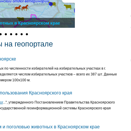
отных в Красноярском крае
ы на геопортале
ноярске
 по численности избирателей на избирательных участках в г.
деляется числом избирательных участков – всего их 387 шт. Данные
змером 100х100 м.
пользования Красноярского края
ог
...", утвержденного Постановлением Правительства Красноярского
государственной геоинформационной системы Красноярского края
 и поголовью животных в Красноярском крае