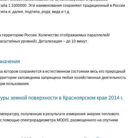
аба 1:1000000. Эти наименования сохраняют традиционный в России
па и, далее, подтипа, рода, вида и т.д.
 территорию России. Количество отображаемых параллелей/
асштабных уровней). Детализация -- до 10 минут.
значения
 на котором сохраняется в естественном состоянии весь его природный
 территории заповедника запрещена любая хозяйственная деятельность
орм пользования.
ы земной поверхности в Красноярском крае 2014 г.
пературу, полученную в результате измерения энергии теплового
 с помощью спектрорадиометра MODIS, размещенного на спутнике