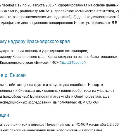
период с 12 по 20 августа 2015 г., сформированная на основе данных
тника SMOS, радиометр MIRAS (Европейское космическое агентство), 2)
гентство аэрокосмических исследований), 3) данные диэлектрической
адиофизики дистанционного зондирования Института физики им. Л.В.
му надзору Красноярского края
сударственным казенным учреждениям ветеринарии,
дзору Красноярского края. Карта создана на основе базы геоданных
Красноярского края «Енисей-ГИС» (
http://24bpd.ru/
)
в р. Енисей
мов, обитающих на грунте и в грунте дна водоёмов. На карте
енности и биомассы двух основных видов зообентоса на участке от
 (ракообразных) Eulimnogammarus viridis и Gmelinoides fasciatus.
 экспедиционных исследований, выполняемых ИВМ СО РАН.
ации
латуре, принятой в легенде Почвенной карты РСФСР масштаба 1:2 500
лежит список наименований почв, используемый в программе