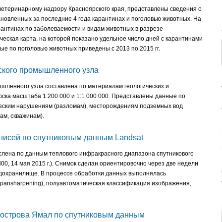
ветеринарному надзору Красноярского края, представлены сведения о
новленных за последние 4 года карантинах и поголовью животных. На
антинах по заболеваемости и видам животных в разрезе
еская карта, на которой показано удельное число дней с карантинами
ые по поголовью животных приведены с 2013 по 2015 гг.
ского промышленного узла
ышленного узла составлена по материалам геологических и
рска масштаба 1:200 000 и 1:1 000 000. Представлены данные по
ческим нарушениям (разломам), месторождениям подземных вод
ам, скважинам).
нисей по спутниковым данным Landsat
слена по данным теплового инфракрасного диапазона спутникового
, 14 мая 2015 г.). Снимок сделан ориентировочно через две недели
водохранилище. В процессе обработки данных выполнялась
pansharpening), полуавтоматическая классификация изображения,
уострова Ямал по спутниковым данным