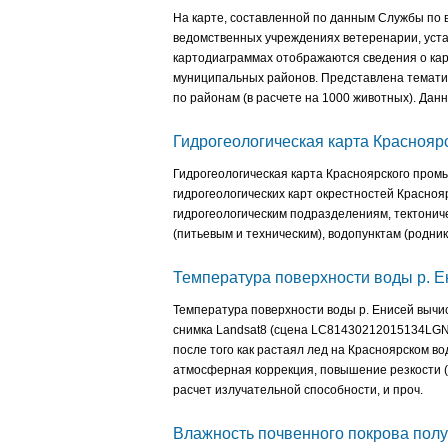
На карте, составленной по данным Службы по 
ведомственных учреждениях ветеренарии, уста
картодиаграммах отображаются сведения о кар
муниципальных районов. Представлена тематич
по районам (в расчете на 1000 животных). Данн
Гидрогеологическая карта Краснояр
Гидрогеологическая карта Красноярского пром
гидрогеологических карт окрестностей Красноя
гидрогеологическим подразделениям, тектони
(питьевым и техническим), водопунктам (родник
Температура поверхности воды р. Е
Температура поверхности воды р. Енисей вычи
снимка Landsat8 (сцена LC81430212015134LGN00
после того как растаял лед на Красноярском 
атмосферная коррекция, повышение резкости (
расчет излучательной способности, и проч.
Влажность почвенного покрова пол