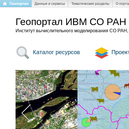
Перейти
Геопортал
Данные и сервисы
Тематические разделы
О порт
к
основному
Геопортал ИВМ СО РАН
содержанию
Институт вычислительного моделирования СО РАН,
Каталог ресурсов
Проек