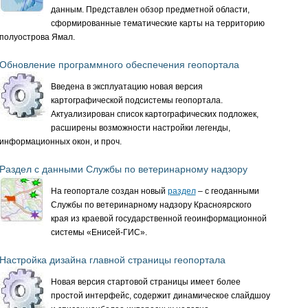
данным. Представлен обзор предметной области,
сформированные тематические карты на территорию
полуострова Ямал.
Обновление программного обеспечения геопортала
Введена в эксплуатацию новая версия
картографической подсистемы геопортала.
Актуализирован список картографических подложек,
расширены возможности настройки легенды,
информационных окон, и проч.
Раздел с данными Службы по ветеринарному надзору
На геопортале создан новый
раздел
– с геоданными
Службы по ветеринарному надзору Красноярского
края из краевой государственной геоинформационной
системы «Енисей-ГИС».
Настройка дизайна главной страницы геопортала
Новая версия стартовой страницы имеет более
простой интерфейс, содержит динамическое слайдшоу