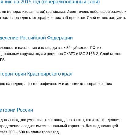
оянию на 2015 год (генерализованный слой)
ыми (генерализованными) границами. Имеет очень небольшой размер и
т как основа для картографических веб-проектов. Слой можно загрузить
деление Российской Федерации
ленности населения и площади всех 85 субъектов РФ, их
еральным округам, кодам регионов ОКАТО и ISO 3166-2. Слой можно
FS.
территории Красноярского края
но на гидрографо-географическом и экономико-географических
ритории России
довых осадков уменьшается с запада на восток, хотя эта тенденция
спределение осадков имеет зональный характер. Для подавляющей
яет 200 – 600 миллиметров в год.