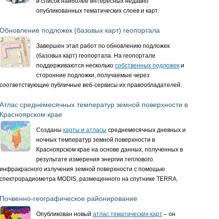
и список наиболее интересных недавно
опубликованных тематических слоев и карт.
Обновление подложек (базовых карт) геопортала
Завершен этап работ по обновлению подложек
(базовых карт) геопортала. На геопортале
поддерживаются несколько
собственных подложек
и
сторонние подложки, получаемые через
соответствующие публичные веб-сервисы их правообладателей.
Атлас среднемесячных температур земной поверхности в
Красноярском крае
Созданы
карты и атласы
среднемесячных дневных и
ночных температур земной поверхности в
Красноярском крае на основе данных, полученных в
результате измерения энергии теплового
инфракрасного излучения земной поверхности с помощью
спектрорадиометра MODIS, размещенного на спутнике TERRA.
Почвенно-географическое районирование
Опубликован новый
атлас тематических карт
– он