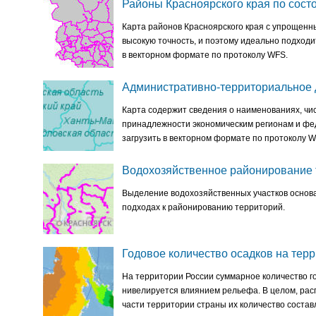
Районы Красноярского края по сост
Карта районов Красноярского края с упрощенн
высокую точность, и поэтому идеально подходи
в векторном формате по протоколу WFS.
Административно-территориальное 
Карта содержит сведения о наименованиях, чис
принадлежности экономическим регионам и фед
загрузить в векторном формате по протоколу W
Водохозяйственное районирование 
Выделение водохозяйственных участков основа
подходах к районированию территорий.
Годовое количество осадков на тер
На территории России суммарное количество го
нивелируется влиянием рельефа. В целом, ра
части территории страны их количество составл