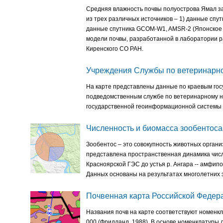
Средняя влажность почвы полуострова Ямал за 
из трех различных источников – 1) данные спу
данные спутника GCOM-W1, AMSR-2 (Японское а
модели почвы, разработанной в лаборатории р
Киренского СО РАН.
Учреждения Службы по ветеринарно
На карте представлены данные по краевым го
подведомственным службе по ветеринарному на
государственной геоинформационной системы 
Численность и биомасса зообентоса 
Зообентос – это совокупность животных организ
представлена пространственная динамика числ
Красноярской ГЭС до устья р. Ангара -- амфипод
Данных основаны на результатах многолетних
Почвенная карта Российской Федер
Названия почв на карте соответствуют номенк
000 (Фридланд, 1988). В основе номенклатуры 