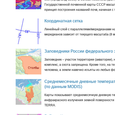
Государственной почвенной карты СССР масшт
принцип построения названий почв, начиная с ти
Координатная сетка
Линейный слой с параллелями/меридианами на
меридианов зависит от текущего масштаба (8 м
Заповедники России федерального 
Заповедник – участок территории (акватории),
комплекс, а охота запрещена. Кроме того, на
человека, а земли навечно изъяты из любых ф
Среднемесячные дневные температур
(по данным MODIS)
Карты показывают среднемесячную дневную тем
инфракрасного излучения земной поверхности
TERRA.