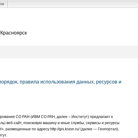
але
 Красноярск
рядок, правила использования данных, ресурсов и
ования СО РАН (ИВМ СО РАН, далее – Институт) предлагает к
ь) веб-сайт, поисковую машину и иные службы, сервисы и ресурсы
размещенные по адресу http://gis.krasn.ru/ (далее — Геопортал),
тут.