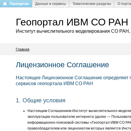
Перейти
Геопортал
Данные и сервисы
Тематические разделы
О порт
к
основному
Геопортал ИВМ СО РАН
содержанию
Институт вычислительного моделирования СО РАН,
Главная
Лицензионное Соглашение
Настоящее Лицензионное Соглашение определяет по
сервисов геопортала ИВМ СО РАН
1. Общие условия
Настоящим Соглашением Институт вычислительного моделир
эксплуатации пользователю интернета (далее — Пользовател
информационно-поисковой системы «Геопортал ИВМ СО РАН», 
правообладателем или лицензиатом которых является Инсти