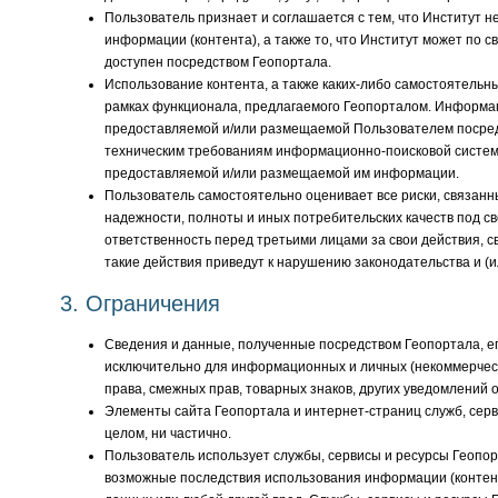
Пользователь признает и соглашается с тем, что Институт
информации (контента), а также то, что Институт может по 
доступен посредством Геопортала.
Использование контента, а также каких-либо самостоятельны
рамках функционала, предлагаемого Геопорталом. Информа
предоставляемой и/или размещаемой Пользователем посред
техническим требованиям информационно-поисковой систем
предоставляемой и/или размещаемой им информации.
Пользователь самостоятельно оценивает все риски, связанн
надежности, полноты и иных потребительских качеств под с
ответственность перед третьими лицами за свои действия, с
такие действия приведут к нарушению законодательства и (и
3. Ограничения
Сведения и данные, полученные посредством Геопортала, ег
исключительно для информационных и личных (некоммерчески
права, смежных прав, товарных знаков, других уведомлений 
Элементы сайта Геопортала и интернет-страниц служб, серв
целом, ни частично.
Пользователь использует службы, сервисы и ресурсы Геопорт
возможные последствия использования информации (контент