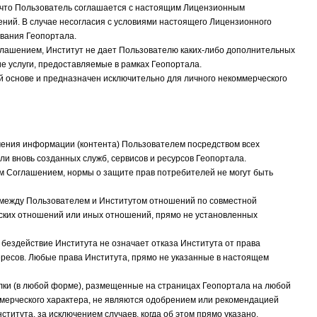
 что Пользователь соглашается с настоящим Лицензионным
ений. В случае несогласия с условиями настоящего Лицензионного
вания Геопортала.
лашением, Институт не дает Пользователю каких-либо дополнительных
ие услуги, предоставляемые в рамках Геопортала.
 основе и предназначен исключительно для личного некоммерческого
ения информации (контента) Пользователем посредством всех
и вновь созданных служб, сервисов и ресурсов Геопортала.
 Соглашением, нормы о защите прав потребителей не могут быть
 между Пользователем и Институтом отношений по совместной
тских отношений или иных отношений, прямо не установленных
ездействие Института не означает отказа Института от права
ересов. Любые права Института, прямо не указанные в настоящем
лки (в любой форме), размещенные на страницах Геопортала на любой
оммерческого характера, не являются одобрением или рекомендацией
ститута, за исключением случаев, когда об этом прямо указано.