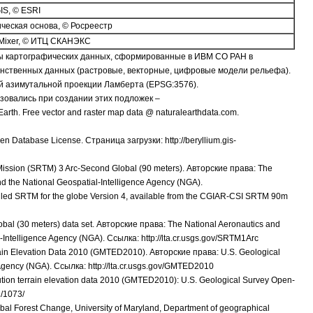
IS, © ESRI
ческая основа, © Росреестр
Mixer, © ИТЦ СКАНЭКС
ы картографических данных, сформированные в ИВМ СО РАН в
нственных данных (растровые, векторные, цифровые модели рельефа).
й азимутальной проекции Ламберта (EPSG:3576).
зовались при создании этих подложек –
h. Free vector and raster map data @ naturalearthdata.com.
Database License. Страница загрузки: http://beryllium.gis-
sion (SRTM) 3 Arc-Second Global (90 meters). Авторские права: The
d the National Geospatial-Intelligence Agency (NGA).
e-filled SRTM for the globe Version 4, available from the CGIAR-CSI SRTM 90m
 (30 meters) data set. Авторские права: The National Aeronautics and
Intelligence Agency (NGA). Ссылка: http://lta.cr.usgs.gov/SRTM1Arc
in Elevation Data 2010 (GMTED2010). Авторские права: U.S. Geological
Agency (NGA). Ссылка: http://lta.cr.usgs.gov/GMTED2010
olution terrain elevation data 2010 (GMTED2010): U.S. Geological Survey Open-
1/1073/
l Forest Change, University of Maryland, Department of geographical