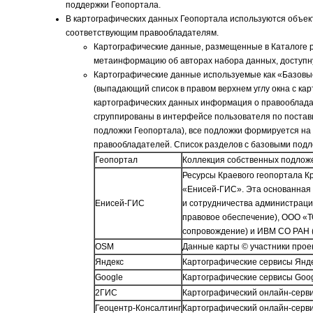
поддержки Геопортала.
В картографических данных Геопортала используются объек
соответствующим правообладателям.
Картографические данные, размещенные в Каталоге р
метаинформацию об авторах набора данных, доступну
Картографические данные используемые как «Базовы
(выпадающий список в правом верхнем углу окна с ка
картографических данных информация о правообладат
сгруппированы в интерфейсе пользователя по поставщ
подложки Геопортала), все подложки формируется на
правообладателей. Список разделов с базовыми подл
Геопортал
Коллекция собственных подложе
Ресурсы Краевого геопортала К
«Енисей-ГИС». Эта основанная 
Енисей-ГИС
и сотрудничества администраци
правовое обеспечение), ООО «Т
сопровождение) и ИВМ СО РАН 
OSM
Данные карты © участники проек
Яндекс
Картографические сервисы Янде
Google
Картографические сервисы Goog
2ГИС
Картографический онлайн-серв
Геоцентр-Консалтинг
Картографический онлайн-серви