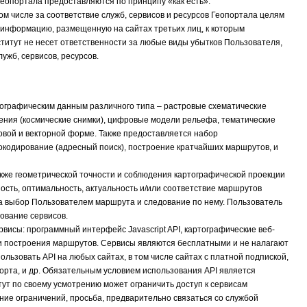
Геопортала предоставляются по принципу «как есть».
ом числе за соответствие служб, сервисов и ресурсов Геопортала целям
 информацию, размещенную на сайтах третьих лиц, к которым
титут не несет ответственности за любые виды убытков Пользователя,
ужб, сервисов, ресурсов.
тографическим данным различного типа – растровые схематические
ения (космические снимки), цифровые модели рельефа, тематические
овой и векторной форме. Также предоставляется набор
еокодирование (адресный поиск), построение кратчайших маршрутов, и
акже геометрической точности и соблюдения картографической проекции
ость, оптимальность, актуальность и/или соответствие маршрутов
за выбор Пользователем маршрута и следование по нему. Пользователь
ование сервисов.
исы: программный интерфейс Javascript API, картографические веб-
и построения маршрутов. Сервисы являются бесплатными и не налагают
льзовать API на любых сайтах, в том числе сайтах с платной подпиской,
орта, и др. Обязательным условием использования API является
ут по своему усмотрению может ограничить доступ к сервисам
ание ограничений, просьба, предварительно связаться со службой