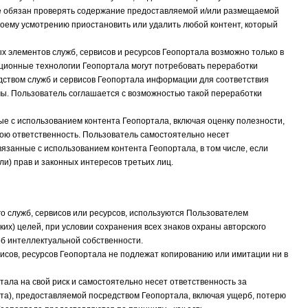
 не обязан проверять содержание предоставляемой и/или размещаемой
своему усмотрению приостановить или удалить любой контент, который
х элементов служб, сервисов и ресурсов Геопортала возможно только в
ционные технологии Геопортала могут потребовать переработки
ством служб и сервисов Геопортала информации для соответствия
ы. Пользователь соглашается с возможностью такой переработки
ые с использованием контента Геопортала, включая оценку полезности,
вою ответственность. Пользователь самостоятельно несет
вязанные с использованием контента Геопортала, в том числе, если
ли) прав и законных интересов третьих лиц.
о служб, сервисов или ресурсов, используются Пользователем
х) целей, при условии сохранения всех знаков охраны авторского
об интеллектуальной собственности.
исов, ресурсов Геопортала не подлежат копированию или имитации ни в
ала на свой риск и самостоятельно несет ответственность за
а), предоставляемой посредством Геопортала, включая ущерб, потерю