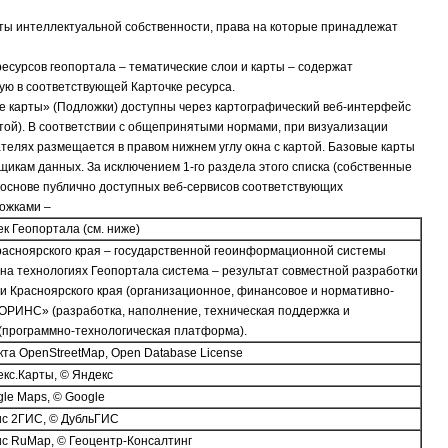
ты интеллектуальной собственности, права на которые принадлежат
есурсов геопортала – тематические слои и карты – содержат
ю в соответствующей Карточке ресурса.
е карты» (Подложки) доступны через картографический веб-интерфейс
ртой). В соответствии с общепринятыми нормами, при визуализации
елях размещается в правом нижнем углу окна с картой. Базовые карты
икам данных. За исключением 1-го раздела этого списка (собственные
 основе публично доступных веб-сервисов соответствующих
ожками –
к Геопортала (см. ниже)
расноярского края – государственной геоинформационной системы
на технологиях Геопортала система – результат совместной разработки
и Красноярского края (организационное, финансовое и нормативно-
ОРИНС» (разработка, наполнение, техническая поддержка и
(программно-технологическая платформа).
та OpenStreetMap, Open Database License
кс.Карты, © Яндекс
le Maps, © Google
ис 2ГИС, © ДубльГИС
с RuMap, © Геоцентр-Консалтинг