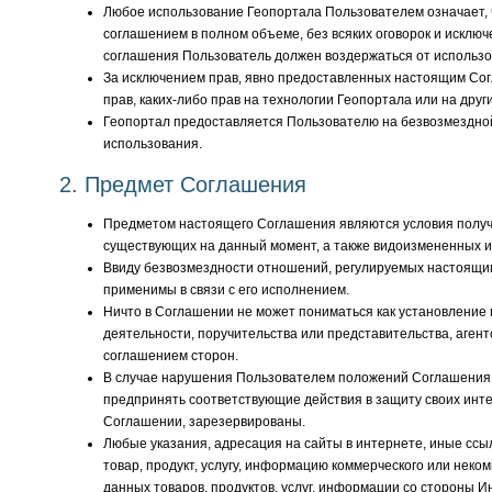
Любое использование Геопортала Пользователем означает,
соглашением в полном объеме, без всяких оговорок и исключ
соглашения Пользователь должен воздержаться от использо
За исключением прав, явно предоставленных настоящим Сог
прав, каких-либо прав на технологии Геопортала или на друг
Геопортал предоставляется Пользователю на безвозмездной
использования.
2. Предмет Соглашения
Предметом настоящего Соглашения являются условия получ
существующих на данный момент, а также видоизмененных ил
Ввиду безвозмездности отношений, регулируемых настоящим
применимы в связи с его исполнением.
Ничто в Соглашении не может пониматься как установление
деятельности, поручительства или представительства, аген
соглашением сторон.
В случае нарушения Пользователем положений Соглашения б
предпринять соответствующие действия в защиту своих инт
Соглашении, зарезервированы.
Любые указания, адресация на сайты в интернете, иные ссы
товар, продукт, услугу, информацию коммерческого или нек
данных товаров, продуктов, услуг, информации со стороны Ин