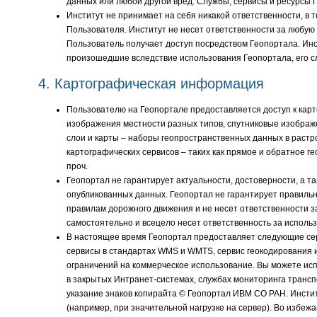
данных или любой другой вред. Службы, сервисы и ресурсы 
Институт не принимает на себя никакой ответственности, в т
Пользователя. Институт не несет ответственности за любую
Пользователь получает доступ посредством Геопортала. Инс
произошедшие вследствие использования Геопортала, его сл
4. Картографическая информация
Пользователю на Геопортале предоставляется доступ к кар
изображения местности разных типов, спутниковые изображ
слои и карты – наборы геопространственных данных в растр
картографических сервисов – таких как прямое и обратное г
проч.
Геопортал не гарантирует актуальности, достоверности, а т
опубликованных данных. Геопортал не гарантирует правильн
правилам дорожного движения и не несет ответственности 
самостоятельно и всецело несет ответственность за использ
В настоящее время Геопортал предоставляет следующие серв
сервисы в стандартах WMS и WMTS, сервис геокодирования 
ограничений на коммерческое использование. Вы можете испо
в закрытых Интранет-системах, службах мониторинга трансп
указание знаков копирайта © Геопортал ИВМ СО РАН. Инстит
(например, при значительной нагрузке на сервер). Во избеж