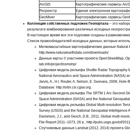
ArcGIS
Картографические сервисы ArcG
Росреестр
Единая электронная картографи
GeoMixer
Картографические сервисы Geo
Коллекция собственных подложек Геопортала
– это набор
результате комбинирования различных исходных геопростра
В настоящее время все эти подложки созданы в равновелико
Список правообладателей исходных данных, которые исполь
Мелкомасштабные картографические данные Natural Eart
http://www.naturalearthdata.com/downloads/
Данные карты © участники проекта OpenStreetMap, Open 
lab.info/project/osmshp/
Цифровая модель рельефа Shuttle Radar Topography Mis
National Aeronautics and Space Administration (NASA) an
Jarvis, A., H.I. Reuter, A. Nelson, E. Guevara, 2008, Hol
Database: http://srtm.csi.cgiar.org.
Цифровая модель рельефа The SRTM 1 Arc-Second Global
Space Administration (NASA) and the National Geospatial-
Цифровая модель рельефа Global Multi-resolution Terra
Survey (USGS) and the National Geospatial-Intelligence 
Danielson, J.J., and Gesch, D.B., 2011, Global multi-res
File Report 2011–1073, 26 p., http://pubs.usgs.gov/of/201
Спутниковые данные Landsat (2012, 2014) проекта Globa