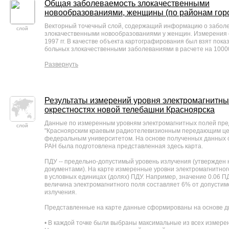
Общая заболеваемость злокачественными
новообразованиями, женщины (по районам гор
Векторный точечный слой, содержащий информацию о забол
слой
злокачественными новообразованиями у женщин. Измерения с
1997 гг. В качестве объекта картографирования был взят пока
больных злокачественными заболеваниями в расчете на 1000
Развернуть
Результаты измерений уровня электромагнитны
окрестностях новой телебашни Красноярска
Данные по измеренным уровням электромагнитных полей пр
слой
"Красноярским краевым радиотелевизионным передающим це
федеральным университетом. На основе полученных данных
РАН была подготовлена представленная здесь карта.
ПДУ -- предельно-допустимый уровень излучения (утвержден
документами). На карте измеренные уровни электромагнитно
в условных единицах (долях) ПДУ. Например, значение 0.06 ПД
величина электромагнитного поля составляет 6% от допустим
излучения.
Представленные на карте данные сформированы на основе д
• В каждой точке были выбраны максимальные из всех измере