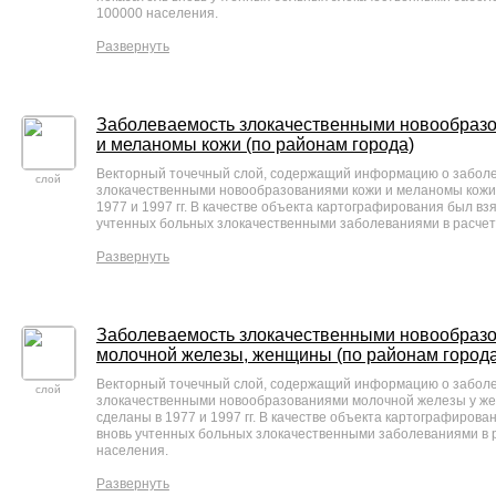
100000 населения.
Развернуть
Заболеваемость злокачественными новообраз
и меланомы кожи (по районам города)
Векторный точечный слой, содержащий информацию о забол
слой
злокачественными новообразованиями кожи и меланомы кожи
1977 и 1997 гг. В качестве объекта картографирования был вз
учтенных больных злокачественными заболеваниями в расчет
Развернуть
Заболеваемость злокачественными новообраз
молочной железы, женщины (по районам города
Векторный точечный слой, содержащий информацию о забол
слой
злокачественными новообразованиями молочной железы у ж
сделаны в 1977 и 1997 гг. В качестве объекта картографирова
вновь учтенных больных злокачественными заболеваниями в 
населения.
Развернуть