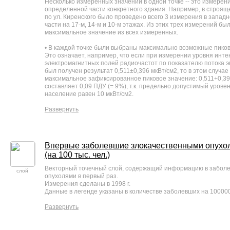
Несколько измеренных значений в одной точке -- это измерен
определенной части конкретного здания. Например, в строя
по ул. Киренского было проведено всего 3 измерения в запад
части на 17-м, 14-м и 10-м этажах. Из этих трех измерений б
максимальное значение из всех измеренных.
• В каждой точке были выбраны максимально возможные пико
Это означает, например, что если при измерении уровня инте
электромагнитных полей радиочастот по показателю потока эн
был получен результат 0,511±0,396 мкВт/см2, то в этом случа
максимальное зафиксированное пиковое значение: 0,511+0,396
составляет 0,09 ПДУ (= 9%), т.к. предельно допустимый урове
население равен 10 мкВт/см2.
Развернуть
Впервые заболевшие злокачественными опухоля
(на 100 тыс. чел.)
Векторный точечный слой, содержащий информацию в забол
слой
опухолями в первый раз.
Измерения сделаны в 1998 г.
Данные в легенде указаны в количестве заболевших на 100000
Развернуть