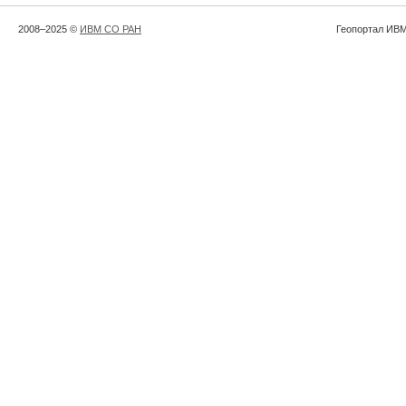
2008–2025 ©
ИВМ СО РАН
Геопортал ИВМ