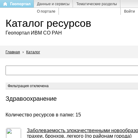
Перейти
Геопортал
Данные и сервисы
Тематические разделы
к
О портале
Войти
основному
Каталог ресурсов
содержанию
Геопортал ИВМ СО РАН
Главная
›
Каталог
Фильтрация отключена
Здравоохранение
Количество ресурсов в папке: 15
Заболеваемость злокачественными новообраз
трахеи, бронхов, легкого (по районам города)