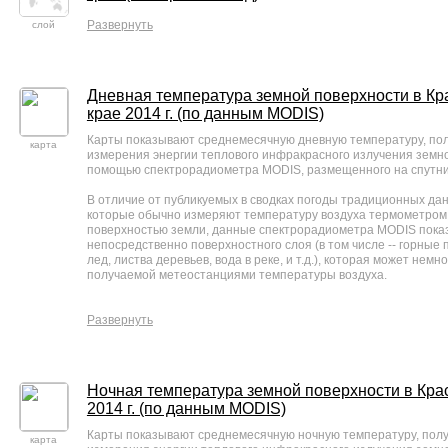
Развернуть
слой
Дневная температура земной поверхности в Кр
крае 2014 г. (по данным MODIS)
Карты показывают среднемесячную дневную температуру, пол
карта
измерения энергии теплового инфракрасного излучения земно
помощью спектрорадиометра MODIS, размещенного на спутн
В отличие от публикуемых в сводках погоды традиционных да
которые обычно измеряют температуру воздуха термометром 
поверхностью земли, данные спектрорадиометра MODIS пока
непосредственно поверхностного слоя (в том числе -- горные 
лед, листва деревьев, вода в реке, и т.д.), которая может немн
получаемой метеостанциями температуры воздуха.
Развернуть
Ночная температура земной поверхности в Кра
2014 г. (по данным MODIS)
Карты показывают среднемесячную ночную температуру, полу
карта