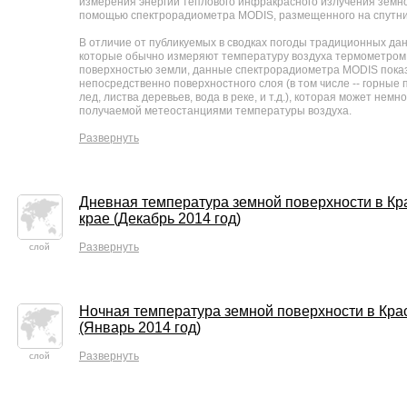
измерения энергии теплового инфракрасного излучения земно
помощью спектрорадиометра MODIS, размещенного на спутн
В отличие от публикуемых в сводках погоды традиционных да
которые обычно измеряют температуру воздуха термометром 
поверхностью земли, данные спектрорадиометра MODIS пока
непосредственно поверхностного слоя (в том числе -- горные 
лед, листва деревьев, вода в реке, и т.д.), которая может немн
получаемой метеостанциями температуры воздуха.
Развернуть
Дневная температура земной поверхности в Кр
крае (Декабрь 2014 год)
Развернуть
слой
Ночная температура земной поверхности в Кра
(Январь 2014 год)
Развернуть
слой