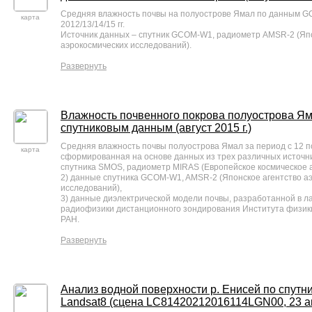
Средняя влажность почвы на полуострове Ямал по данным G
карта
2012/13/14/15 гг.
Источник данных – спутник GCOM-W1, радиометр AMSR-2 (Япо
аэрокосмических исследований).
Развернуть
Влажность почвенного покрова полуострова Ям
спутниковым данным (август 2015 г.)
Средняя влажность почвы полуострова Ямал за период с 12 по 
карта
сформированная на основе данных из трех различных источни
спутника SMOS, радиометр MIRAS (Европейское космическое а
2) данные спутника GCOM-W1, AMSR-2 (Японское агентство а
исследований),
3) данные диэлектрической модели почвы, разработанной в 
радиофизики дистанционного зондирования Института физики 
РАН.
Развернуть
Анализ водной поверхности р. Енисей по спут
Landsat8 (сцена LC81420212016114LGN00, 23 ап