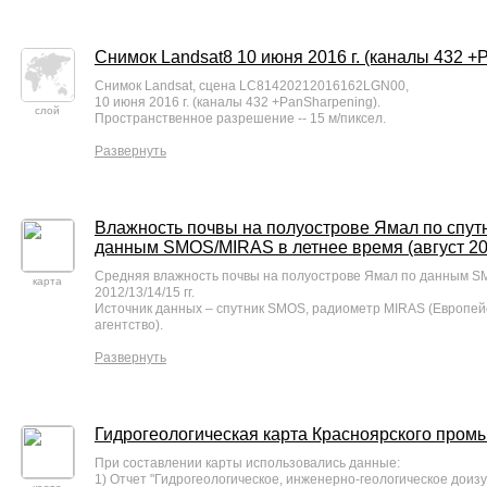
Снимок Landsat8 10 июня 2016 г. (каналы 432 +
Снимок Landsat, сцена LC81420212016162LGN00,
10 июня 2016 г. (каналы 432 +PanSharpening).
слой
Пространственное разрешение -- 15 м/пиксел.
Развернуть
Влажность почвы на полуострове Ямал по спу
данным SMOS/MIRAS в летнее время (август 2012
Средняя влажность почвы на полуострове Ямал по данным SM
карта
2012/13/14/15 гг.
Источник данных – спутник SMOS, радиометр MIRAS (Европей
агентство).
Развернуть
Гидрогеологическая карта Красноярского пром
При составлении карты использовались данные:
1) Отчет "Гидрогеологическое, инженерно-геологическое доиз