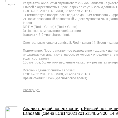
Результаты обработки спутникового снимка Landsat8 на участо
карта
Енисей в окрестностях г. Красноярск по спутниковым данным L
LC81420212016114LGN00, 23 апреля 2016 г.) --
1) Температура поверхности воды по данным теплового инфр
2) Нормализованный разностный индекс мутности NDTI (Normali
Index):
NDTI = (Red – Green) / (Red + Green)
3) Цветное композитное изображение
(каналы 4-3-2 +pansharpening).
Спектральные каналы Landsat8: Red = канал #4, Green = канал
Примечание. Пространственное разрешение исходных данных
инфракрасном диапазоне, на основе которых определена тем
воды, составляет
100 метров; более точные данные на карте – результат интер
Источник данных: снимок Landsat8
LC81420212016114LGN00, 23 апреля 2016 г.
Время съемки: 11:46 (красноярское время).
Развернуть
Анализ водной поверхности р. Енисей по спут
Landsat8 (сцена LC81430212015134LGN00, 14 ма