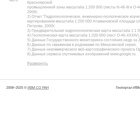
карта
Красноярской
промышленной зоны масштаба 1:200 000 (листы N-46-III и O-46-
2006г;
2) Отчет "Гидрогеологическое, инженерно-геологическое изуче
картированием масштаба 1:200 000 Атамановской площади (ли
Петрова, 2000г;
3) Предварительная гидрогеологическая карта масштаба 1:1 00
4) Геологическая карта масштаба 1:200 000 (лист O-46-XXXIV);
5) Данные Государственного мониторинга состояния недр за 2
6) Данные по скважинам и родниками по Минусинской серии;
7) Данные некоммерческого веб-картографического проекта O
8) Данные сервиса спутниковых изображений www.google.ru.
Развернуть
2008–2025 ©
ИВМ СО РАН
Геопортал ИВМ