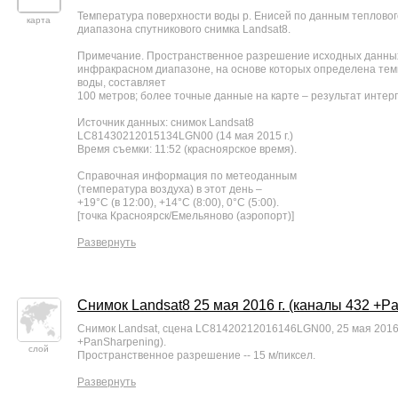
Температура поверхности воды р. Енисей по данным теплово
карта
диапазона спутникового снимка Landsat8.
Примечание. Пространственное разрешение исходных данных
инфракрасном диапазоне, на основе которых определена тем
воды, составляет
100 метров; более точные данные на карте – результат интер
Источник данных: снимок Landsat8
LC81430212015134LGN00 (14 мая 2015 г.)
Время съемки: 11:52 (красноярское время).
Справочная информация по метеоданным
(температура воздуха) в этот день –
+19°С (в 12:00), +14°С (8:00), 0°С (5:00).
[точка Красноярск/Емельяново (аэропорт)]
Развернуть
Снимок Landsat8 25 мая 2016 г. (каналы 432 +P
Снимок Landsat, сцена LC81420212016146LGN00, 25 мая 2016 
+PanSharpening).
слой
Пространственное разрешение -- 15 м/пиксел.
Развернуть