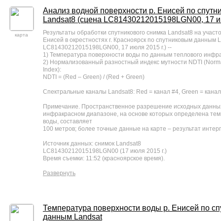
Анализ водной поверхности р. Енисей по спут
Landsat8 (сцена LC81430212015198LGN00, 17 ию
Результаты обработки спутникового снимка Landsat8 на участо
карта
Енисей в окрестностях г. Красноярск по спутниковым данным L
LC81430212015198LGN00, 17 июля 2015 г.) --
1) Температура поверхности воды по данным теплового инфр
2) Нормализованный разностный индекс мутности NDTI (Normali
Index):
NDTI = (Red – Green) / (Red + Green)
Спектральные каналы Landsat8: Red = канал #4, Green = канал
Примечание. Пространственное разрешение исходных данных
инфракрасном диапазоне, на основе которых определена тем
воды, составляет
100 метров; более точные данные на карте – результат интер
Источник данных: снимок Landsat8
LC81430212015198LGN00 (17 июля 2015 г.)
Время съемки: 11:52 (красноярское время).
Развернуть
Температура поверхности воды р. Енисей по с
данным Landsat