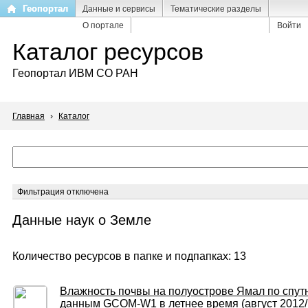
Перейти
Геопортал
Данные и сервисы
Тематические разделы
к
О портале
Войти
основному
Каталог ресурсов
содержанию
Геопортал ИВМ СО РАН
Главная
›
Каталог
Фильтрация отключена
Данные наук о Земле
Количество ресурсов в папке и подпапках: 13
Влажность почвы на полуострове Ямал по спу
данным GCOM-W1 в летнее время (август 2012/13