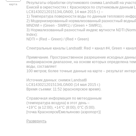
Результаты обработки спутникового снимка Landsat8 на участо
карта
Енисей в окрестностях г. Красноярск по спутниковым данным L
LC81430212015134LGN00, 14 мая 2015 г.) --
1) Температура поверхности воды по данным теплового инфр
2) Модернизированный нормализованный разностный водный
MNDWI = (Green - SWIR1) / (Green + SWIR1),
3) Нормализованный разностный индекс мутности NDTI (Normali
Index):
NDTI = (Red – Green) / (Red + Green)
Спектральные каналы Landsat8: Red = канал #4, Green = канал
Примечание. Пространственное разрешение исходных данных
инфракрасном диапазоне, на основе которых определена тем
воды, составляет
100 метров; более точные данные на карте – результат интер
Источник данных: снимок Landsat8
LC81430212015134LGN00 (14 мая 2015 г.)
Время съемки: 11:52 (красноярское время).
Справочная информация по метеоданным
(температура воздуха) в этот день –
+19°С (в 12:00), +14°С (8:00), 0°С (5:00).
[точка Красноярск/Емельяново (аэропорт)]
Развернуть