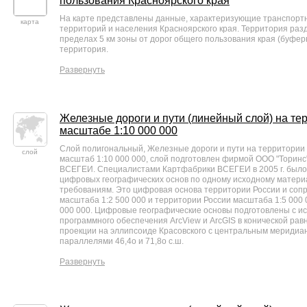
пользования Красноярского края
На карте представлены данные, характеризующие транспорт
карта
территорий и населения Красноярского края. Территория разде
пределах 5 км зоны от дорог общего пользования края (буфер
территория.
Развернуть
Железные дороги и пути (линейный слой) на те
масштабе 1:10 000 000
Слой полигональный, Железные дороги и пути на территории
слой
масштаб 1:10 000 000, слой подготовлен фирмой ООО "Торинс
ВСЕГЕИ. Специалистами Картфабрики ВСЕГЕИ в 2005 г. было
цифровых географических основ по одному исходному матери
требованиям. Это цифровая основа территории России и соп
масштаба 1:2 500 000 и территории России масштаба 1:5 000 00
000 000. Цифровые географические основы подготовлены с и
программного обеспечения ArcView и ArcGIS в конической ра
проекции на эллипсоиде Красовского с центральным меридиано
параллелями 46,4o и 71,8o с.ш.
Развернуть