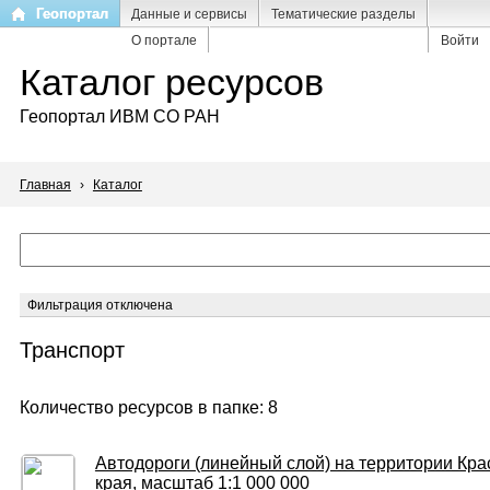
Перейти
Геопортал
Данные и сервисы
Тематические разделы
к
О портале
Войти
основному
Каталог ресурсов
содержанию
Геопортал ИВМ СО РАН
Главная
›
Каталог
Фильтрация отключена
Транспорт
Количество ресурсов в папке: 8
Автодороги (линейный слой) на территории Кра
края, масштаб 1:1 000 000