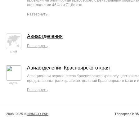
проекции на эллипсоиде Красовского с центральным меридиано
параллелями 46,4o и 71,8o с.ш.
Развернуть
Авиаотделения
Развернуть
слой
Авиаотделения Красноярского края
Авиационная охрана лесов Красноярского края осуществляется
представлены границы авиаотделений Красноярского края и и
карта
Развернуть
2008–2025 ©
ИВМ СО РАН
Геопортал ИВМ