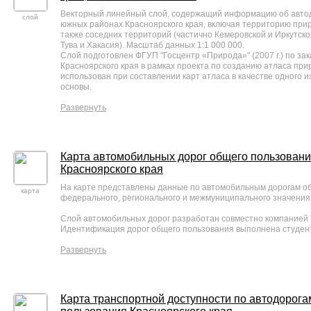
Векторный линейный слой, содержащий информацию об автод
слой
южных районах Красноярского края, включая территорию приро
также соседних территорий (частично Кемеровской и Иркутско
Тува и Хакасия). Масштаб данных 1:1 000 000.
Слой подготовлен ФГУП "Госцентр «Природа»" (2007 г.) по за
Красноярского края в рамках проекта по созданию атласа прир
использован при составлении карт атласа в качестве одного 
основы.
Развернуть
Карта автомобильных дорог общего пользован
Красноярского края
На карте представлены данные по автомобильным дорогам о
карта
федерального, регионального и межмуниципального значения
Слой автомобильных дорог разработан совместно компание
Идентификация дорог общего пользования выполнена студе
Развернуть
Карта транспортной доступности по автодорог