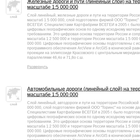
Железные дороги и пути (линейный слой) на те
масштабе 1:5 000 000
Слой линейный, железные дороги и пути на территории Росс
слой
масштаб 1:5 000 000, слой подготовлен фирмой ООО "Торинс"
ВСЕГЕИ. Специалистами Картфабрики ВСЕГЕИ в 2005 г. было
цифровых географических основ по одному исходному матери
требованиям. Это цифровая основа территории России и соп
масштаба 1:2 500 000 и территории России масштаба 1:5 000 00
000 000. Цифровые географические основы подготовлены с и
программного обеспечения ArcView и ArcGIS в конической ра
проекции на эллипсоиде Красовского с центральным меридиано
параллелями 46,4o и 71,8o с.ш.
Развернуть
Автомобильные дороги (линейный слой) на тер
масштабе 1:5 000 000
Слой линейный, автодороги и пути на территории Российской
слой
000 000, слой подготовлен фирмой ООО "Торинс" на основе 
Специалистами Картфабрики ВСЕГЕИ в 2005 г. было подготов
цифровых географических основ по одному исходному матери
требованиям. Это цифровая основа территории России и соп
масштаба 1:2 500 000 и территории России масштаба 1:5 000 00
000 000. Цифровые географические основы подготовлены с и
программного обеспечения ArcView и ArcGIS в конической ра