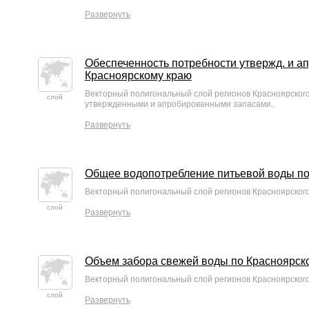
Развернуть
Обеспеченность потребности утвержд. и а
Красноярскому краю
Векторный полигональный слой регионов Красноярског
слой
утвержденными и апробированными запасами.
Развернуть
Общее водопотребление питьевой воды по
Векторный полигональный слой регионов Красноярског
слой
Развернуть
Объем забора свежей воды по Красноярск
Векторный полигональный слой регионов Красноярског
слой
Развернуть