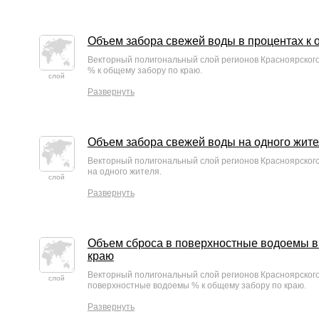
Объем забора свежей воды в процентах к 
Векторный полигональный слой регионов Красноярског
% к общему забору по краю.
слой
Развернуть
Объем забора свежей воды на одного жите
Векторный полигональный слой регионов Красноярског
на одного жителя.
слой
Развернуть
Объем сброса в поверхностные водоемы в 
краю
Векторный полигональный слой регионов Красноярског
слой
поверхностные водоемы % к общему забору по краю.
Развернуть