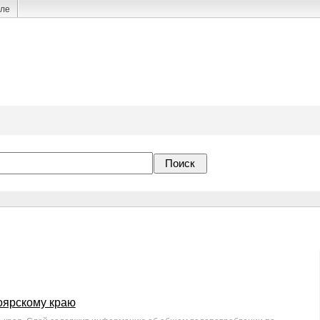
але
оярскому краю