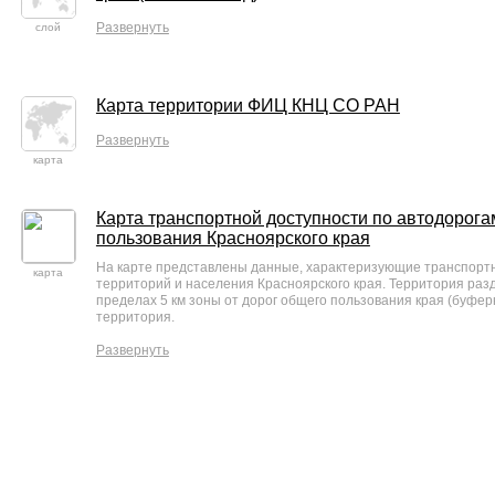
Развернуть
слой
Карта территории ФИЦ КНЦ СО РАН
Развернуть
карта
Карта транспортной доступности по автодорог
пользования Красноярского края
На карте представлены данные, характеризующие транспорт
карта
территорий и населения Красноярского края. Территория разде
пределах 5 км зоны от дорог общего пользования края (буфер
территория.
Развернуть