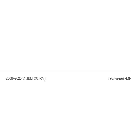
2008–2025 ©
ИВМ СО РАН
Геопортал ИВМ