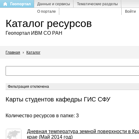
Перейти
Геопортал
Данные и сервисы
Тематические разделы
к
О портале
Войти
основному
Каталог ресурсов
содержанию
Геопортал ИВМ СО РАН
Главная
›
Каталог
Фильтрация отключена
Карты студентов кафедры ГИС СФУ
Количество ресурсов в папке: 3
Дневная температура земной поверхности в Кр
крае (Май 2014 год)