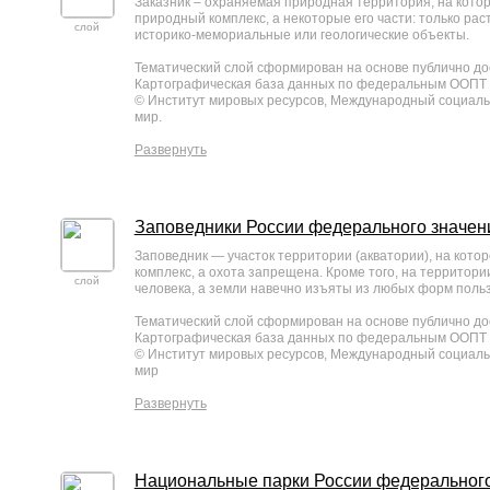
Заказник – охраняемая природная территория, на котор
природный комплекс, а некоторые его части: только ра
слой
историко-мемориальные или геологические объекты.
Тематический слой сформирован на основе публично до
Картографическая база данных по федеральным ООПТ Р
© Институт мировых ресурсов, Международный социаль
мир.
Развернуть
Заповедники России федерального значен
Заповедник — участок территории (акватории), на кото
комплекс, а охота запрещена. Кроме того, на террито
слой
человека, а земли навечно изъяты из любых форм поль
Тематический слой сформирован на основе публично до
Картографическая база данных по федеральным ООПТ Р
© Институт мировых ресурсов, Международный социаль
мир
Развернуть
Национальные парки России федерального