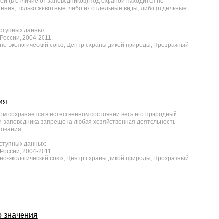
ой (в отличие от заповедников) под охраной находится не
стения, только животные, либо их отдельные виды, либо отдельные
ступных данных:
оссии, 2004-2011.
но-экологический союз, Центр охраны дикой природы, Прозрачный
ия
ром сохраняется в естественном состоянии весь его природный
рии заповедника запрещена любая хозяйственная деятельность
зования.
ступных данных:
оссии, 2004-2011.
но-экологический союз, Центр охраны дикой природы, Прозрачный
 значения