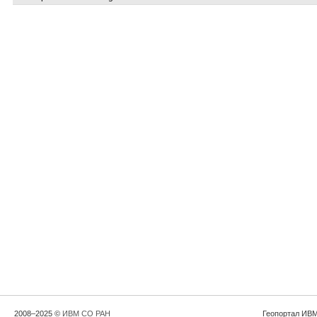
2008–2025 ©
ИВМ СО РАН
Геопортал ИВМ