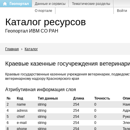
Перейти
Геопортал
Данные и сервисы
Тематические разделы
к
О портале
Войти
основному
Каталог ресурсов
содержанию
Геопортал ИВМ СО РАН
Главная
›
Каталог
Краевые казенные госучреждения ветеринар
Краевые государственные казенные учреждения ветеринарии, подведомс
ветеринарному надзору Красноярского края
Атрибутивная информация слоя
№
Код
Тип данных
Длина
Точность
Опи
2
name
string
254
0
Наи
4
adress
string
254
0
Адр
5
chief
string
254
0
Рук
6
e-mail
string
254
0
Эле
8
phone
string
254
0
Тел