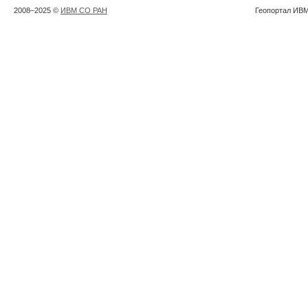
2008–2025 ©
ИВМ СО РАН
Геопортал ИВМ