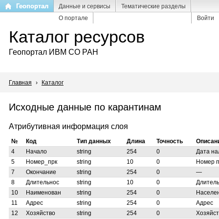
Перейти
Геопортал
Данные и сервисы
Тематические разделы
к
О портале
Войти
основному
Каталог ресурсов
содержанию
Геопортал ИВМ СО РАН
Главная
›
Каталог
Исходные данные по карантинам
Атрибутивная информация слоя
№
Код
Тип данных
Длина
Точность
Описан
4
Начало
string
254
0
Дата на
5
Номер_прк
string
10
0
Номер п
7
Окончание
string
254
0
—
8
Длительнос
string
10
0
Длитель
10
Наименован
string
254
0
Населен
11
Адрес
string
254
0
Адрес
12
Хозяйство
string
254
0
Хозяйст