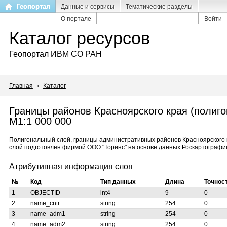
Перейти
Геопортал
Данные и сервисы
Тематические разделы
к
О портале
Войти
основному
Каталог ресурсов
содержанию
Геопортал ИВМ СО РАН
Главная
›
Каталог
Границы районов Красноярского края (полиг
М1:1 000 000
Полигональный слой, границы административных районов Красноярского к
слой подготовлен фирмой ООО "Торинс" на основе данных Роскартографи
Атрибутивная информация слоя
№
Код
Тип данных
Длина
Точнос
1
OBJECTID
int4
9
0
2
name_cntr
string
254
0
3
name_adm1
string
254
0
4
name_adm2
string
254
0