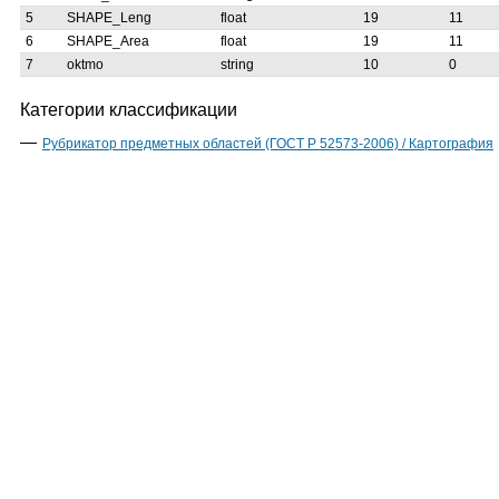
5
SHAPE_Leng
float
19
11
6
SHAPE_Area
float
19
11
7
oktmo
string
10
0
Категории классификации
Рубрикатор предметных областей (ГОСТ Р 52573-2006) / Картография