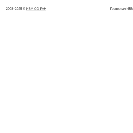
2008–2025 ©
ИВМ СО РАН
Геопортал ИВМ