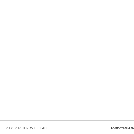
2008–2025 ©
ИВМ СО РАН
Геопортал ИВМ