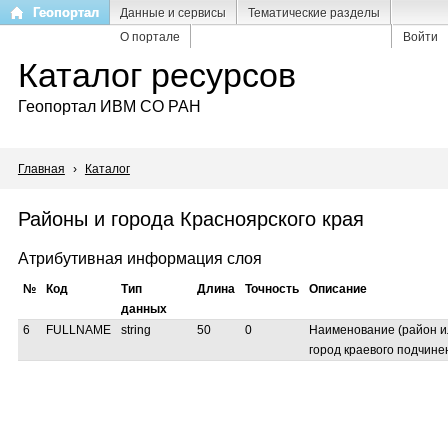
Перейти
Геопортал
Данные и сервисы
Тематические разделы
к
О портале
Войти
основному
Каталог ресурсов
содержанию
Геопортал ИВМ СО РАН
Главная
›
Каталог
Районы и города Красноярского края
Атрибутивная информация слоя
№
Код
Тип
Длина
Точность
Описание
данных
6
FULLNAME
string
50
0
Наименование (район и
город краевого подчине