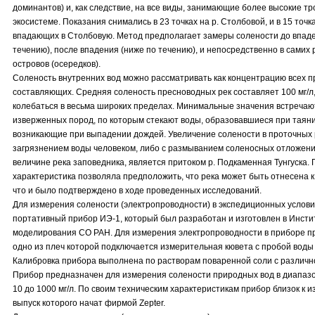
доминантов) и, как следствие, на все виды, занимающие более высокие т
экосистеме. Показания снимались в 23 точках на р. Столбовой, и в 15 точка
впадающих в Столбовую. Метод предполагает замеры солености до впаде
течению), после впадения (ниже по течению), и непосредственно в самих р
островов (осередков).
Соленость внутренних вод можно рассматривать как концентрацию всех п
составляющих. Средняя соленость пресноводных рек составляет 100 мг/л,
колебаться в весьма широких пределах. Минимальные значения встречаю
изверженных пород, по которым стекают воды, образовавшиеся при таянии
возникающие при выпадении дождей. Увеличение солености в проточных р
загрязнением воды человеком, либо с размыванием соленосных отложени
величине река заповедника, является притоком р. Подкаменная Тунгуска. 
характеристика позволяла предположить, что река может быть отнесена к
что и было подтверждено в ходе проведенных исследований.
Для измерения солености (электропроводности) в экспедиционных услов
портативный прибор ИЭ-1, который был разработан и изготовлен в Инсти
моделирования СО РАН. Для измерения электропроводности в приборе пр
одно из плеч которой подключается измерительная кювета с пробой воды
Калибровка прибора выполнена по растворам поваренной соли с различн
Прибор предназначен для измерения солености природных вод в диапазо
10 до 1000 мг/л. По своим техническим характеристикам прибор близок к 
выпуск которого начат фирмой Zepter.