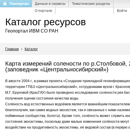
Перейти
Геопортал
Данные и сервисы
Тематические разделы
к
О портале
Войти
основному
Каталог ресурсов
содержанию
Геопортал ИВМ СО РАН
Главная
›
Каталог
Карта измерений солености по р.Столбовой, 2
(заповедник «Центральносибирский»)
В августе 2004 г., в рамках проекта «Создание прикладной геоинформац
территории ГПБЗ «Центральносибирский», сотрудниками вузов г. Красноярс
М.Г. Еруновой (КрасГАУ) было проведено исследование солености рек ба
получения оценки состояния качества воды.
Солёность вод естественных водоёмов является важнейшим показателем 
благополучия, как самих водных экосистем, так и связанных с ними наземн
пойменные сообщества, болота). Кроме того, солёность может служить 
состояния экосистемы, поскольку даже малые изменения солёности могут
воздействие на продуктивность экосистемы, её видовой состав (в первую 