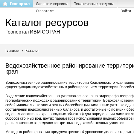
Перейти
Геопортал
Данные и сервисы
Тематические разделы
к
О портале
Войти
основному
Каталог ресурсов
содержанию
Геопортал ИВМ СО РАН
Главная
›
Каталог
Водохозяйственное районирование территори
края
Водохозяйственное районирование территории Красноярского края выпол
существующим водохозяйственным районированием территории Российс
Выделение водохозяйственных участков основано на гидрографо-географ
географических подходах к районированию территорий. Водохозяйственн
собой минимальные части речных бассейнов (минимальные учетные един
составлении водохозяйственных балансов, и достаточные (с позиций об
водопользования и охраны водных объектов) для определения лимитов з
сбросов сточных вод, других параметров использования водных объектов 
расположенных в пределах конкретных водохозяйственных участков.
Методика районирования предусматривает 4-уровневое деление террито