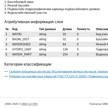
1. Бассейновый округ
2. Речной бассейн
3. Подбассейн (гидрографическая единица подбассейнового уровня)
4. Водохозяйственный участок.
Атрибутивная информация слоя
№
Код
Тип данных
Длина
Точность
Описан
1
WOTID
string
20
0
Код учас
2
BASIN_DIST
string
32
0
Бассейн
3
WATERSHED
string
64
0
Речной 
4
HYDRO_UNIT
string
128
0
Гидрогр
5
WATER_PART
string
254
0
Водохоз
Категории классификации
Галерея избранных ресурсов / Исследования водных ресурсов, гидрог
Рубрикатор предметных областей (ГОСТ Р 52573-2006) / Поверхностн
2008–2025 ©
ИВМ СО РАН
Геопортал ИВМ