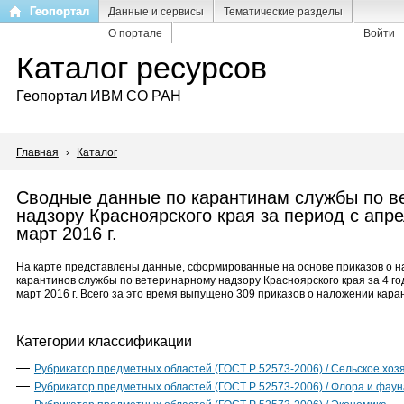
Перейти
Геопортал
Данные и сервисы
Тематические разделы
к
О портале
Войти
основному
Каталог ресурсов
содержанию
Геопортал ИВМ СО РАН
Главная
›
Каталог
Сводные данные по карантинам службы по в
надзору Красноярского края за период с апре
март 2016 г.
На карте представлены данные, сформированные на основе приказов о 
карантинов службы по ветеринарному надзору Красноярского края за 4 год
март 2016 г. Всего за это время выпущено 309 приказов о наложении кара
Категории классификации
Рубрикатор предметных областей (ГОСТ Р 52573-2006) / Сельское хоз
Рубрикатор предметных областей (ГОСТ Р 52573-2006) / Флора и фаун