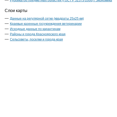
Рубрикатор предметных областей (ГОСТ Р 52573-2006) / Экономика
Слои карты
Данные на регулярной сетке (квадраты 25х25 км)
Краевые казенные госучреждения ветеринарии
Исходные данные по карантинам
Районы и города Красноярского края
Сельсоветы, поселки и города края