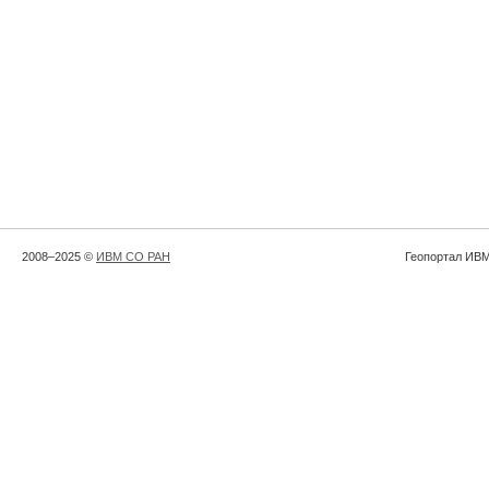
2008–2025 ©
ИВМ СО РАН
Геопортал ИВМ