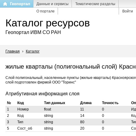
Перейти
Геопортал
Данные и сервисы
Тематические разделы
к
О портале
Войти
основному
Каталог ресурсов
содержанию
Геопортал ИВМ СО РАН
Главная
›
Каталог
жилые кварталы (полигональный слой) Красн
Слой полигональный, населенные пункты (жилые кварталы) Красноярского
слой подготовлен фирмой ООО "Торинс"
Атрибутивная информация слоя
№
Код
Тип данных
Длина
Точность
Оп
1
Номер
float
11
0
Ид
2
Код
string
14
0
Ко
3
Тип
string
80
0
Ти
5
Сост_об
string
20
0
Со