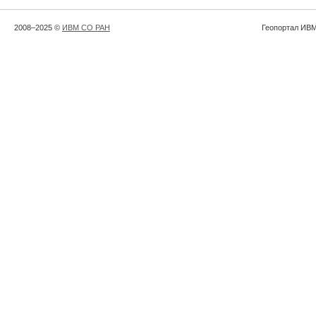
2008–2025 ©
ИВМ СО РАН
Геопортал ИВМ