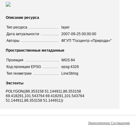
Описание ресурса
Тип ресурса
layer
Дата актуальности
2007-09-25 00:00:00
Авторы
ФГУП "Госцентр «Природа»"
Пространственные метаданные
Проекция
WGS 84
Код проекции EPSG
epsg:4326
Тип геометрии
LineString
Экстенты
POLYGON((86.353158 51.144911,86.353158
69.418291,101.543764 69.418291,101.543764
51.144911,86.353158 51.144911))
Лицензионное Соглашение