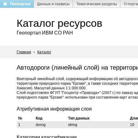
Перейти
Геопортал
Данные и сервисы
Тематические разделы
О порт
к
основному
Каталог ресурсов
содержанию
Геопортал ИВМ СО РАН
Главная
›
Каталог
Автодороги (линейный слой) на территори
Векторный линейный слой, содержащий информацию об автодорогах
территорию природного парка "Ергаки", а также соседних территори
Хакасия). Масштаб данных 1:1 000 000.
Слой подготовлен ФГУП "Госцентр «Природа»" (2007 г.) по заказу 
природного парка "Ергаки": использован при составлении карт атлас
Атрибутивная информация слоя
№
Код
Тип данных
Дли
1
dorog
string
10
Категории классификации