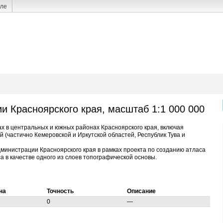
але
и Красноярского края, масштаб 1:1 000 000
 в центральных и южных районах Красноярского края, включая
й (частично Кемеровской и Иркутской областей, Республик Тува и
администрации Красноярского края в рамках проекта по созданию атласа
а в качестве одного из слоев топографической основы.
на
Точность
Описание
0
—