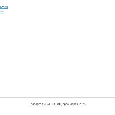
рафия
орт
Геопортал ИВМ СО РАН, Красноярск, 2025