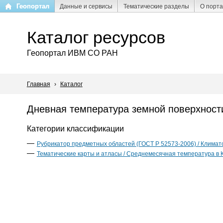
Перейти
Геопортал
Данные и сервисы
Тематические разделы
О порт
к
основному
Каталог ресурсов
содержанию
Геопортал ИВМ СО РАН
Главная
›
Каталог
Дневная температура земной поверхности
Категории классификации
Рубрикатор предметных областей (ГОСТ Р 52573-2006) / Климат
Тематические карты и атласы / Среднемесячная температура в 