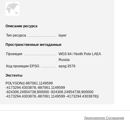
Описание ресурса
Тип ресурса
layer
Пространственные метаданные
Проекция
WGS 84 / North Pole LAEA
Russia
Код проекции EPSG
epsg:3576
Экстенты
POLYGON((-887061.1149599
-4173294.4303878,-887061.1149599
-924306.24954738,900000 -924306.24954738,900000
-4173294.4303878,-887061.1149599 -4173294.4303878))
Лицензионное Соглашение