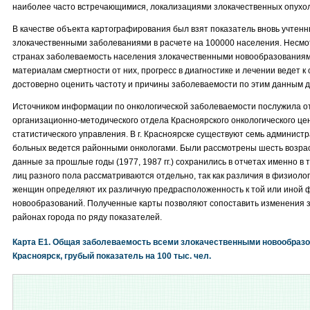
наиболее часто встречающимися, локализациями злокачественных опухо
В качестве объекта картографирования был взят показатель вновь учтен
злокачественными заболеваниями в расчете на 100000 населения. Несмот
странах заболеваемость населения злокачественными новообразования
материалам смертности от них, прогресс в диагностике и лечении ведет к
достоверно оценить частоту и причины заболеваемости по этим данным д
Источником информации по онкологической заболеваемости послужила о
организационно-методического отдела Красноярского онкологического цен
статистического управления. В г. Красноярске существуют семь администр
больных ведется районными онкологами. Были рассмотрены шесть возрас
данные за прошлые годы (1977, 1987 гг.) сохранились в отчетах именно в
лиц разного пола рассматриваются отдельно, так как различия в физиоло
женщин определяют их различную предрасположенность к той или иной 
новообразований. Полученные карты позволяют сопоставить изменения 
районах города по ряду показателей.
Карта E1. Общая заболеваемость всеми злокачественными новообразо
Красноярск, грубый показатель на 100 тыс. чел.