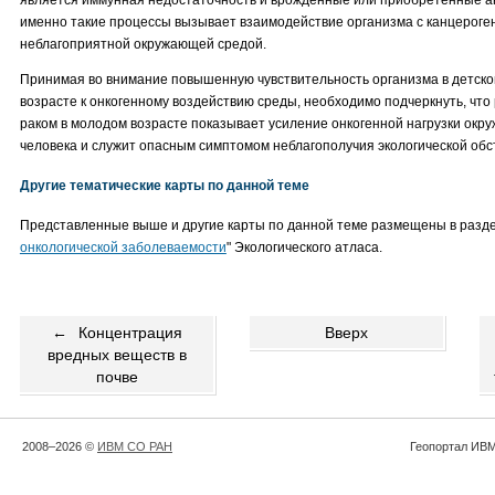
именно такие процессы вызывает взаимодействие организма с канцероге
неблагоприятной окружающей средой.
Принимая во внимание повышенную чувствительность организма в детск
возрасте к онкогенному воздействию среды, необходимо подчеркнуть, что
раком в молодом возрасте показывает усиление онкогенной нагрузки окр
человека и служит опасным симптомом неблагополучия экологической обст
Другие тематические карты по данной теме
Представленные выше и другие карты по данной теме размещены в разде
онкологической заболеваемости
" Экологического атласа.
←
Концентрация
Вверх
вредных веществ в
почве
2008–2026 ©
ИВМ СО РАН
Геопортал ИВМ