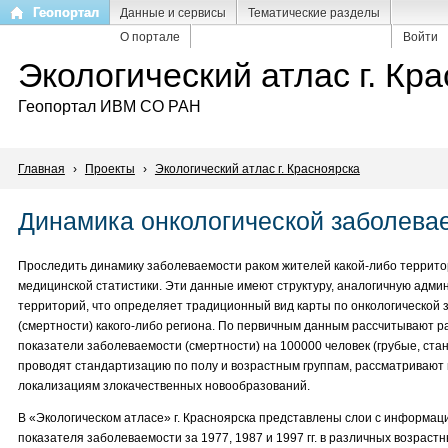
Перейти
Геопортал
Данные и сервисы
Тематические разделы
к
О портале
Войти
основному
Экологический атлас г. Кр
содержанию
Геопортал ИВМ СО РАН
Главная
›
Проекты
›
Экологический атлас г. Красноярска
Динамика онкологической заболева
Проследить динамику заболеваемости раком жителей какой-либо террит
медицинской статистики. Эти данные имеют структуру, аналогичную адм
территорий, что определяет традиционный вид карты по онкологической
(смертности) какого-либо региона. По первичным данным рассчитывают 
показатели заболеваемости (смертности) на 100000 человек (грубые, стан
проводят стандартизацию по полу и возрастным группам, рассматривают
локализациям злокачественных новообразований.
В «Экологическом атласе» г. Красноярска представлены слои с информаци
показателя заболеваемости за 1977, 1987 и 1997 гг. в различных возраст