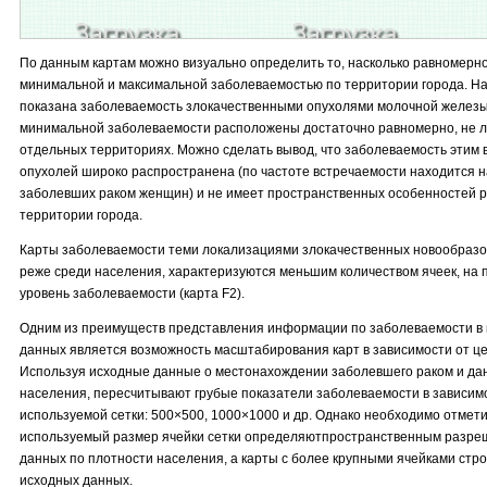
По данным картам можно визуально определить то, насколько равномерн
минимальной и максимальной заболеваемостью по территории города. На
показана заболеваемость злокачественными опухолями молочной железы
минимальной заболеваемости расположены достаточно равномерно, не ло
отдельных территориях. Можно сделать вывод, что заболеваемость этим
опухолей широко распространена (по частоте встречаемости находится н
заболевших раком женщин) и не имеет пространственных особенностей 
территории города.
Карты заболеваемости теми локализациями злокачественных новообразо
реже среди населения, характеризуются меньшим количеством ячеек, на
уровень заболеваемости (карта F2).
Одним из преимуществ представления информации по заболеваемости в 
данных является возможность масштабирования карт в зависимости от ц
Используя исходные данные о местонахождении заболевшего раком и да
населения, пересчитывают грубые показатели заболеваемости в зависим
используемой сетки: 500×500, 1000×1000 и др. Однако необходимо отмет
используемый размер ячейки сетки определяютпространственным разр
данных по плотности населения, а карты с более крупными ячейками стр
исходных данных.