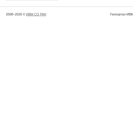
2008–2026 ©
ИВМ СО РАН
Геопортал ИВМ