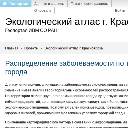
Перейти
Геопортал
Данные и сервисы
Тематические разделы
к
О портале
Войти
основному
Экологический атлас г. Кр
содержанию
Геопортал ИВМ СО РАН
Главная
›
Проекты
›
Экологический атлас г. Красноярска
Распределение заболеваемости по 
города
Для изучения причин, влияющих на заболеваемость злокачественными з
значение имеет анализ территориальных особенностей распространения
На территории любого крупного промышленного города существуют как б
(вблизи предприятий, загрязняющих окружающую среду), так и более чист
экологическом отношении. Поэтому актуален поиск методов, позволяющих
здоровья жителей, проживающих в различных условиях городской среды.
Применение картографического метода в сочетании с информационными 