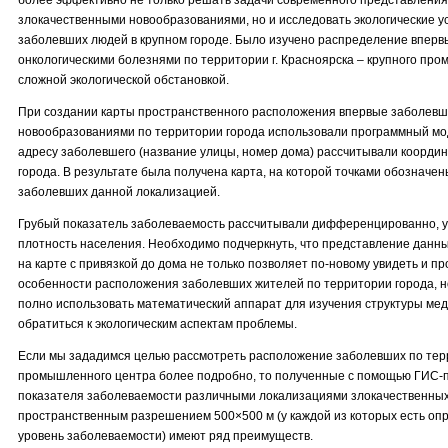
более эффективно не только решать задачи современного представлени
злокачественными новообразованиями, но и исследовать экологические 
заболевших людей в крупном городе. Было изучено распределение впер
онкологическими болезнями по территории г. Красноярска – крупного пр
сложной экологической обстановкой.
При создании карты пространственного расположения впервые заболевш
новообразованиями по территории города использовали программный мод
адресу заболевшего (название улицы, номер дома) рассчитывали координа
города. В результате была получена карта, на которой точками обозначе
заболевших данной локализацией.
Грубый показатель заболеваемость рассчитывали дифференцированно, 
плотность населения. Необходимо подчеркнуть, что представление данн
на карте с привязкой до дома не только позволяет по-новому увидеть и п
особенности расположения заболевших жителей по территории города, н
полно использовать математический аппарат для изучения структуры мед
обратиться к экологическим аспектам проблемы.
Если мы зададимся целью рассмотреть расположение заболевших по тер
промышленного центра более подробно, то полученные с помощью ГИС-п
показателя заболеваемости различными локализациями злокачественных
пространственным разрешением 500×500 м (у каждой из которых есть о
уровень заболеваемости) имеют ряд преимуществ.