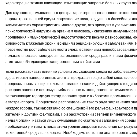
характера, негативно влияющие, изменяющие здоровье больших групп лю
Для крупного промышленного центра характерно почти полное техноген
параметров внешней среды: загрязнение почв, воздушного бассейна, акв
климатических характеристик и многое другое, что приводит к увеличению
психологической нагрузки на организм человека, к снижению иммунных ре
проявления иммунологической недостаточности весьма разнообразны, но
склонность к тяжелым хроническим или рецидивирующим заболеваниям.
повсеместно рост заболеваемости злокачественными новообразованиями 
полагают, повышением уровня загрязненности среды различными физиче
агентами, обладающими канцерогенными свойствами.
Если рассматривать влияние условий окружающей среды на заболеваемос
здесь играют канцерогенные агенты, представляющие собой сложные со
процессы, вызывающие озлокачествление ткани и действующие как един
распространены и поэтому наиболее опасны канцерогенные химические в
загрязняющие городскую среду, попадая туда с выбросами промышленны
автотранспорта. Процентное распределение такого рода загрязнения зн
каждого города, так как связано со спецификой его рельефа, характером 
жителей и другими факторами. При рассмотрении степени гигиенического
нельзя ограничиваться лишь суммарным показателем загрязнения среды
необходимо учитывать показатели уровня здоровья населения как резуль
техногенной среды на человека. Необходимо не только анализировать м