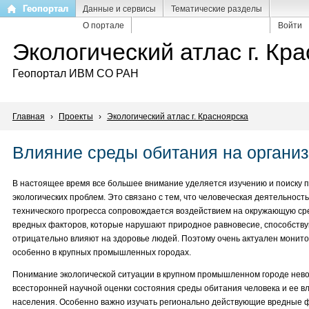
Перейти
Геопортал
Данные и сервисы
Тематические разделы
к
О портале
Войти
основному
Экологический атлас г. Кр
содержанию
Геопортал ИВМ СО РАН
Главная
›
Проекты
›
Экологический атлас г. Красноярска
Влияние среды обитания на органи
В настоящее время все большее внимание уделяется изучению и поиску 
экологических проблем. Это связано с тем, что человеческая деятельность
технического прогресса сопровождается воздействием на окружающую сре
вредных факторов, которые нарушают природное равновесие, способств
отрицательно влияют на здоровье людей. Поэтому очень актуален монито
особенно в крупных промышленных городах.
Понимание экологической ситуации в крупном промышленном городе нево
всесторонней научной оценки состояния среды обитания человека и ее в
населения. Особенно важно изучать регионально действующие вредные 