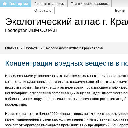
Перейти
Геопортал
Данные и сервисы
Тематические разделы
к
О портале
Войти
основному
Экологический атлас г. Кр
содержанию
Геопортал ИВМ СО РАН
Главная
›
Проекты
›
Экологический атлас г. Красноярска
Концентрация вредных веществ в п
Исследованиями установлено, что в местах локального загрязнения почв
создаются искусственные аномальные геохимические области с высокими
веществ в почве. Население, длительное время проживающее в таких мес
неблагоприятному влиянию загрязняющих веществ. Здесь имеет место п
заболеваемости, нарушение психического и физического развития людей,
последствия.
Несмотря на то, что более 1000 веществ, присутствующих в среде крупно
имеют канцерогенные свойства, количественный и качественный состав з
зависит от характера имеющихся промышленных предприятий. Канцерог