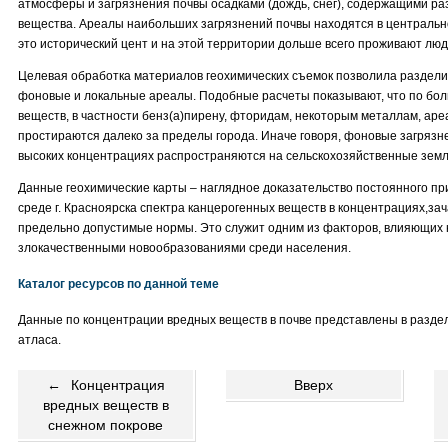
атмосферы и загрязнения почвы осадками (дождь, снег), содержащими р
вещества. Ареалы наибольших загрязнений почвы находятся в центрально
это исторический цент и на этой территории дольше всего проживают люди
Целевая обработка материалов геохимических съемок позволила раздели
фоновые и локальные ареалы. Подобные расчеты показывают, что по бо
веществ, в частности бенз(а)пирену, фторидам, некоторым металлам, ар
простираются далеко за пределы города. Иначе говоря, фоновые загрязн
высоких концентрациях распространяются на сельскохозяйственные земл
Данные геохимические карты – наглядное доказательство постоянного пр
среде г. Красноярска спектра канцерогенных веществ в концентрациях,
предельно допустимые нормы. Это служит одним из факторов, влияющих 
злокачественными новообразованиями среди населения.
Каталог ресурсов по данной теме
Данные по концентрации вредных веществ в почве представлены в раздел
атласа.
←
Концентрация
Вверх
вредных веществ в
снежном покрове