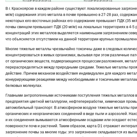
В г. Красноярске в каждом районе существуют локализированные загрязне
мг/кг) содержания этого металла в почве превышено в 27-28 раз, содержани
некоторых юго-восточных районах его содержание превышает ПДК (35 мг/кг
почвы свинцом превышает ПДК (20 мг/кг) на локальных территориях в 4-5 
концентраций этих металлов выделяется наименьшим загрязнением севе
что объясняется отсутствием на данной территории крупных промышлен
Многие тяжелые металлы чрезвычайно токсичны даже в следовых количес
концентрироваться в живых организмах, вызывая при этом различные пат
от органических веществ, подвергающихся процессам разложения, мета
перераспределяться между природными средами. Тяжелые металлы проя
действие. Причем механизм воздействия индивидуален для каждого мета
конкурирующими реакциями между необходимыми и токсичными металлами
белковых молекулах.
Главными антропогенными источниками поступления тяжелых металлов 
предприятия цветной металлургии, нефтепереработки, химическая пром
автомобильный транспорт. В атмосферном воздухе тяжелые металлы при
органических и неорганических соединений в виде пыли и аэрозолей. На
и их соединения вымываются атмосферными осадками или оседают есте
поверхности почв и растений. Таким образом, карта D1 отражает интегра
загрязнение почвы за многие годы: это загрязнение складывается из вы