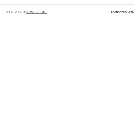
2008–2026 ©
ИВМ СО РАН
Геопортал ИВМ