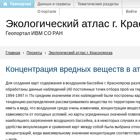
Перейти
Геопортал
Данные и сервисы
Тематические разделы
к
О портале
Войти
основному
Экологический атлас г. Кр
содержанию
Геопортал ИВМ СО РАН
Главная
›
Проекты
›
Экологический атлас г. Красноярска
Концентрация вредных веществ в а
Для создания карт содержания в воздушном бассейне г. Красноярска раз
обработаны данные наблюдений (40 постоянных точек отбора проб на те
1994-1997 гг. По средним значениям этих наблюдений были построены к
тенденцию распределения рассматриваемого вещества по территории го
иметь в виду, что воздушная среда очень изменчива, концентрации вещес
зависимости от погодных условий, но карты усредненных значений помог
наибольшего загрязнения воздушного бассейна, а в некоторых случаях и 
удобства визуализации и сравнения карт между собой была выбрана отн
концентраций, когда максимальному значению концентрации соответству
– ноль.