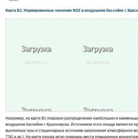
Карта B1. Нормированные значения NO2 в воздушном бассейне г. Крас
Например, на карте B1 показано распределение наибольших и наименьш
воздушном бассейне г. Красноярска. Источником этого оксида являются пр
выхлопные газы и стационарные источники загрязнения атмосферного во
ТЭЦ и др.). На карте города четко показаны места повышенных концентрац