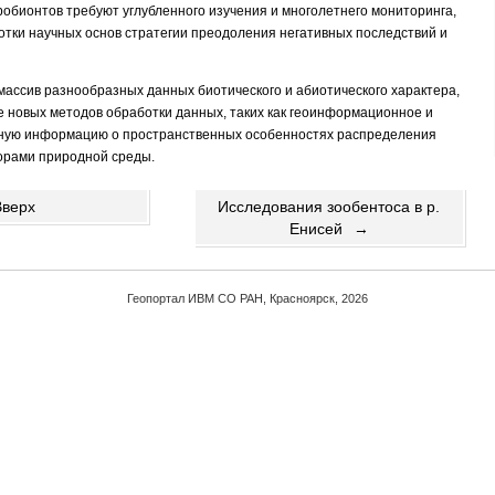
дробионтов требуют углубленного изучения и многолетнего мониторинга,
ботки научных основ стратегии преодоления негативных последствий и
ассив разнообразных данных биотического и абиотического характера,
 новых методов обработки данных, таких как геоинформационное и
ьную информацию о пространственных особенностях распределения
орами природной среды.
Вверх
Исследования зообентоса в р.
Енисей
→
Геопортал ИВМ СО РАН, Красноярск, 2026