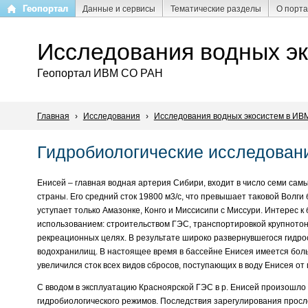
Перейти
Геопортал
Данные и сервисы
Тематические разделы
О порт
к
основному
Исследования водных э
содержанию
Геопортал ИВМ СО РАН
Главная
›
Исследования
›
Исследования водных экосистем в ИВ
Гидробиологические исследовани
Енисей – главная водная артерия Сибири, входит в число семи сам
страны. Его средний сток 19800 м3/с, что превышает таковой Волги 
уступает только Амазонке, Конго и Миссисипи с Миссури. Интерес к
использованием: строительством ГЭС, транспортировкой крупнотон
рекреационных целях. В результате широко развернувшегося гидро
водохранилищ. В настоящее время в бассейне Енисея имеется бол
увеличился сток всех видов сбросов, поступающих в воду Енисея от 
С вводом в эксплуатацию Красноярской ГЭС в р. Енисей произошло 
гидробиологического режимов. Последствия зарегулирования просл