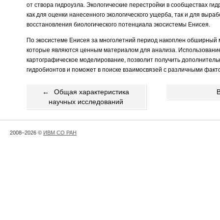
от створа гидроузла. Экологические перестройки в сообществах ги
как для оценки нанесенного экологического ущерба, так и для выра
восстановления биологического потенциала экосистемы Енисея.
По экосистеме Енисея за многолетний период накоплен обширный м
которые являются ценным материалом для анализа. Использование
картографическое моделирование, позволит получить дополнител
гидробионтов и поможет в поиске взаимосвязей с различными факт
←
Общая характеристика
научных исследований
2008–2026 ©
ИВМ СО РАН