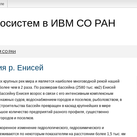
але
косистем в ИВМ СО РАН
М СО РАН
я р. Енисей
ых крупных рек мира и является наиболее многоводной рекой нашей
более чем в 2 раза. По размерам бассейна (2580 тыс. км2) Енисей
 бассейну Енисея возрос в связи с его интенсивным комплексным
нажных судов, водоснабжением городов и поселков, рыболовством, в
строительства бассейн превращен в каскад крупнейших в мире
ьшое количество предприятий разного профиля, существенно
городов и поселков.
коренное изменение гидрологического, гидрохимического и
еживаются по некоторым показателям на расстоянии более 1,5 тыс. км