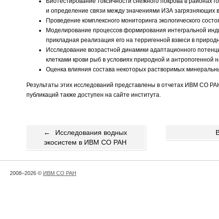
Биотестирование токсичности снежного покрова в районах г
и определение связи между значениями ИЗА загрязняющих в
Проведение комплексного мониторинга экологического состо
Моделирование процессов формирования интегральной инди
прикладная реализация его на терригенной взвеси в приро
Исследование возрастной динамики адаптационного потенци
клетками крови рыб в условиях природной и антропогенной н
Оценка влияния состава некоторых растворимых минеральны
Результаты этих исследований представлены в отчетах ИВМ СО РАН 
публикаций также доступен на сайте института.
←
Исследования водных
экосистем в ИВМ СО РАН
2008–2026 ©
ИВМ СО РАН