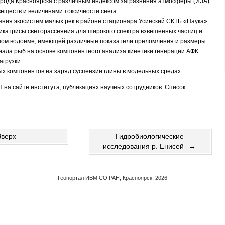
орода Красноярска с различным индексом загрязнения атмосферы (ИЗА)
еществ и величинами токсичности снега.
яния экосистем малых рек в районе стационара Усинский СКТБ «Наука».
катрисы светорассеяния для широкого спектра взвешенных частиц и
дном водоеме, имеющей различные показатели преломления и размеры.
ала рыб на основе компонентного анализа кинетики генерации АФК
агрузки.
х компонентов на заряд суспензии глины в модельных средах.
на сайте института, публикациях научных сотрудников. Список
Вверх
Гидробиологические
исследования р. Енисей
→
Геопортал ИВМ СО РАН, Красноярск, 2026