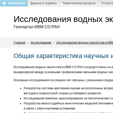
Перейти
Геопортал
Данные и сервисы
Тематические разделы
О порт
к
основному
Исследования водных э
содержанию
Геопортал ИВМ СО РАН
Главная
›
Исследования
›
Исследования водных экосистем в ИВ
Общая характеристика научных 
Исследования водных экосистем в ИВМ СО РАН сосредоточены на 
взаимосвязей между основными трофическими звеньями водных экос
Основные исследования последних лет связаны с решением следу
Разработка системы критериев оценки антропогенных воздей
методов и показателей теории устойчивого развития.
Исследования влияния зарегулирования на биологические со
Разработка моностадийных кинетических моделей биохимиче
в связи с абиотическими условиями.