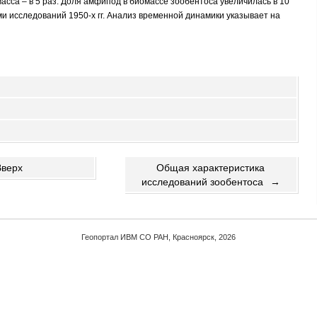
масса – в 5 раз. Доля амфипод в биомассе зообентоса увеличилась в 10
ыми исследований 1950-х гг. Анализ временной динамики указывает на
Вверх
Общая характеристика
исследований зообентоса
→
Геопортал ИВМ СО РАН, Красноярск, 2026