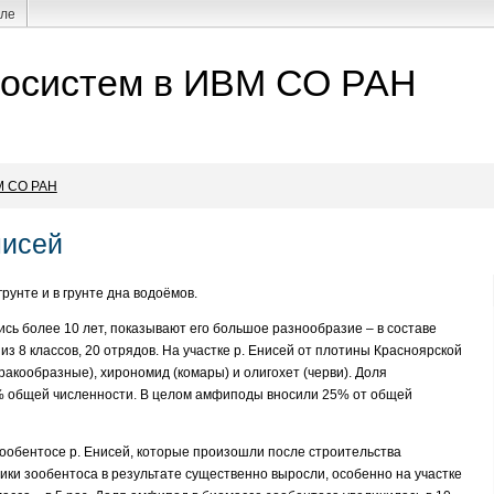
але
косистем в ИВМ СО РАН
М СО РАН
нисей
рунте и в грунте дна водоёмов.
сь более 10 лет, показывают его большое разнообразие – в составе
 8 классов, 20 отрядов. На участке р. Енисей от плотины Красноярской
ракообразные), хирономид (комары) и олигохет (черви). Доля
7% общей численности. В целом амфиподы вносили 25% от общей
ообентосе р. Енисей, которые произошли после строительства
ки зообентоса в результате существенно выросли, особенно на участке