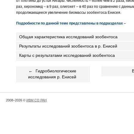
от плотины до устья Ангары: численность – более чем в 2 раза, био
раз, хирономид – в 9 раз, олигохет – в 40 раз по сравнению с данн
продолжающееся увеличение биомассы зообентоса Енисея.
Подробности по данной теме представлены в подразделах –
Общая характеристика исследований зообентоса
Результаты исследований зообентоса в р. Енисей
Карты с результатами исследований зообентоса
←
Гидробиологические
исследования р. Енисей
2008–2026 ©
ИВМ СО РАН