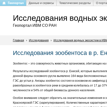
Перейти
Геопортал
Данные и сервисы
Тематические разделы
О порт
к
основному
Исследования водных э
содержанию
Геопортал ИВМ СО РАН
Главная
›
Исследования
›
Исследования водных экосистем в ИВ
Исследования зообентоса в р. Е
Зообентос – это совокупность животных организмов, обитающих на г
Результаты исследований зообентоса р. Енисей, которые выполняли
донной фауны основного русла выявлено 164 вида беспозвоночных из
ГЭС до устья р. Ангары зообентос состоял в основном из амфипод (
ракообразных в зообентосе реки в среднем колебалась от 17 до 3
численности и 54% от общей биомассы донного населения.
Особое внимание следует обратить на значительные изменения в з
Красноярской ГЭС (зарегулирования). Количественные характеристи